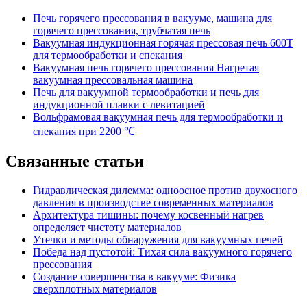
Печь горячего прессования в вакууме, машина для
горячего прессования, трубчатая печь
Вакуумная индукционная горячая прессовая печь 600T
для термообработки и спекания
Вакуумная печь горячего прессования Нагретая
вакуумная прессовальная машина
Печь для вакуумной термообработки и печь для
индукционной плавки с левитацией
Вольфрамовая вакуумная печь для термообработки и
спекания при 2200 ℃
Связанные статьи
Гидравлическая дилемма: одноосное против двухосного
давления в производстве современных материалов
Архитектура тишины: почему косвенный нагрев
определяет чистоту материалов
Утечки и методы обнаружения для вакуумных печей
Победа над пустотой: Тихая сила вакуумного горячего
прессования
Создание совершенства в вакууме: Физика
сверхплотных материалов