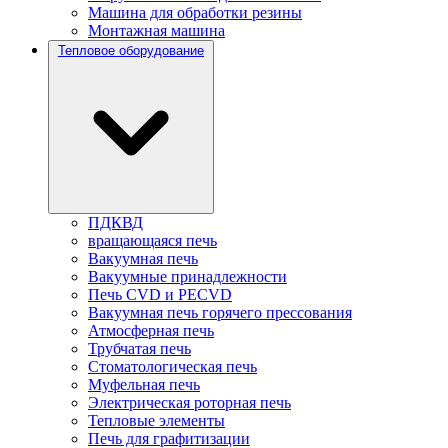
Машина для обработки резины
Монтажная машина
Тепловое оборудование
ПДКВД
вращающаяся печь
Вакуумная печь
Вакуумные принадлежности
Печь CVD и PECVD
Вакуумная печь горячего прессования
Атмосферная печь
Трубчатая печь
Стоматологическая печь
Муфельная печь
Электрическая роторная печь
Тепловые элементы
Печь для графитизации