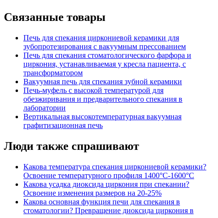
Связанные товары
Печь для спекания циркониевой керамики для
зубопротезирования с вакуумным прессованием
Печь для спекания стоматологического фарфора и
циркония, устанавливаемая у кресла пациента, с
трансформатором
Вакуумная печь для спекания зубной керамики
Печь-муфель с высокой температурой для
обезжиривания и предварительного спекания в
лаборатории
Вертикальная высокотемпературная вакуумная
графитизационная печь
Люди также спрашивают
Какова температура спекания циркониевой керамики?
Освоение температурного профиля 1400°C-1600°C
Какова усадка диоксида циркония при спекании?
Освоение изменения размеров на 20-25%
Какова основная функция печи для спекания в
стоматологии? Превращение диоксида циркония в