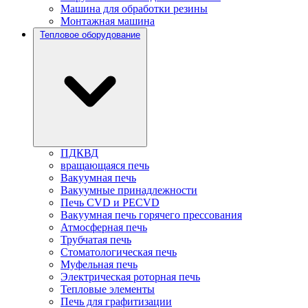
Машина для обработки резины
Монтажная машина
Тепловое оборудование
ПДКВД
вращающаяся печь
Вакуумная печь
Вакуумные принадлежности
Печь CVD и PECVD
Вакуумная печь горячего прессования
Атмосферная печь
Трубчатая печь
Стоматологическая печь
Муфельная печь
Электрическая роторная печь
Тепловые элементы
Печь для графитизации