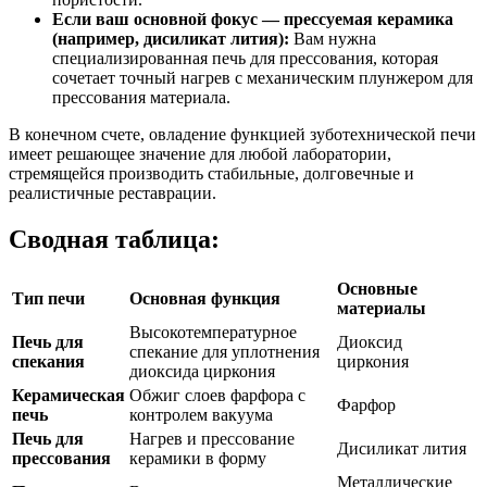
Если ваш основной фокус — прессуемая керамика
(например, дисиликат лития):
Вам нужна
специализированная печь для прессования, которая
сочетает точный нагрев с механическим плунжером для
прессования материала.
В конечном счете, овладение функцией зуботехнической печи
имеет решающее значение для любой лаборатории,
стремящейся производить стабильные, долговечные и
реалистичные реставрации.
Сводная таблица:
Основные
Тип печи
Основная функция
материалы
Высокотемпературное
Печь для
Диоксид
спекание для уплотнения
спекания
циркония
диоксида циркония
Керамическая
Обжиг слоев фарфора с
Фарфор
печь
контролем вакуума
Печь для
Нагрев и прессование
Дисиликат лития
прессования
керамики в форму
Металлические