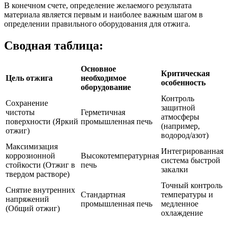
В конечном счете, определение желаемого результата
материала является первым и наиболее важным шагом в
определении правильного оборудования для отжига.
Сводная таблица:
Основное
Критическая
Цель отжига
необходимое
особенность
оборудование
Контроль
Сохранение
защитной
чистоты
Герметичная
атмосферы
поверхности (Яркий
промышленная печь
(например,
отжиг)
водород/азот)
Максимизация
Интегрированная
коррозионной
Высокотемпературная
система быстрой
стойкости (Отжиг в
печь
закалки
твердом растворе)
Точный контроль
Снятие внутренних
Стандартная
температуры и
напряжений
промышленная печь
медленное
(Общий отжиг)
охлаждение