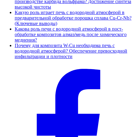
производстве карбида вольфрама? Достижение синтеза
высокой чистоты
Какую роль играет печь с водородной атмосферой в
предварительной обработке порошка сплава Cu-Cr-Nb?
(Ключевые выводы)
Какова роль печи с водородной атмосферой в пост-
обработке композитов алмаз/медь после химического
меднения?
Почему для композита W-Cu необходима печь с
водородной атмосферой? Обеспечение превосходной
инфильтрации и плотности