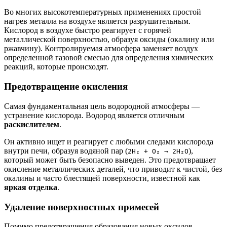
Во многих высокотемпературных применениях простой
нагрев металла на воздухе является разрушительным.
Кислород в воздухе быстро реагирует с горячей
металлической поверхностью, образуя оксиды (окалину или
ржавчину). Контролируемая атмосфера заменяет воздух
определенной газовой смесью для определения химических
реакций, которые происходят.
Предотвращение окисления
Самая фундаментальная цель водородной атмосферы —
устранение кислорода. Водород является отличным
раскислителем
.
Он активно ищет и реагирует с любыми следами кислорода
внутри печи, образуя водяной пар (
),
2H₂ + O₂ → 2H₂O
который может быть безопасно выведен. Это предотвращает
окисление металлических деталей, что приводит к чистой, без
окалины и часто блестящей поверхности, известной как
яркая отделка
.
Удаление поверхностных примесей
Помимо предотвращения образования новых оксидов,