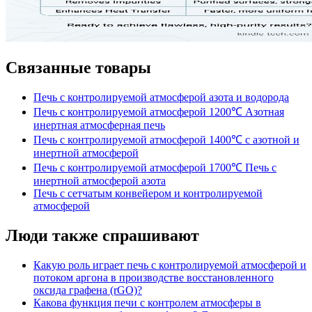
Связанные товары
Печь с контролируемой атмосферой азота и водорода
Печь с контролируемой атмосферой 1200℃ Азотная
инертная атмосферная печь
Печь с контролируемой атмосферой 1400℃ с азотной и
инертной атмосферой
Печь с контролируемой атмосферой 1700℃ Печь с
инертной атмосферой азота
Печь с сетчатым конвейером и контролируемой
атмосферой
Люди также спрашивают
Какую роль играет печь с контролируемой атмосферой и
потоком аргона в производстве восстановленного
оксида графена (rGO)?
Какова функция печи с контролем атмосферы в