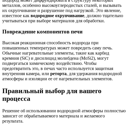
Водород может диффундировать в структуру некоторых
металлов, особенно высокоуглеродистых сталей, и вызывать
их охрупчивание и разрушение под нагрузкой. Это явление,
известное как
водородное охрупчивание
, должно тщательно
учитываться при выборе материалов для обработки.
Повреждение компонентов печи
Высокая реакционная способность водорода при
повышенных температурах может повредить саму печь.
Обычные нагревательные элементы, такие как карбид
кремния (SiC) и дисилицид молибдена (MoSi2), могут
подвергаться химическому воздействию. Чтобы
предотвратить это, в печах часто используется защитная
внутренняя камера, или
реторта
, для удержания водородной
атмосферы и изоляции ее от нагревательных элементов.
Правильный выбор для вашего
процесса
Решение об использовании водородной атмосферы полностью
зависит от обрабатываемого материала и желаемого
результата.