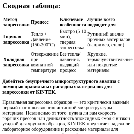
Сводная таблица:
Метод
Ключевые
Лучше всего
Процесс
запрессовки
особенности
подходит для
Быстро (5-10
Тепло +
Рутинный анализ
Горячая
мин),
Давление
прочных материалов
запрессовка
твердая
(150-200°C)
(например, стали)
запрессовка
Отверждение
Без тепла/
Хрупкие,
Холодная
при
давления,
термочувствительные
запрессовка
комнатной
щадящий
или покрытые
температуре
процесс
материалы
Добейтесь безупречного микроструктурного анализа с
помощью правильных расходных материалов для
запрессовки от KINTEK.
Правильная запрессовка образцов — это критически важный
первый шаг к выявлению истинной микроструктуры
материала. Независимо от того, нужна ли вам скорость
горячих прессов или деликатность эпоксидных смол с низкой
усадкой для хрупких образцов, KINTEK предлагает надежное
лабораторное оборудование и расходные материалы для