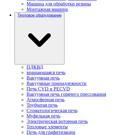
Машина для обработки резины
Монтажная машина
Тепловое оборудование
ПДКВД
вращающаяся печь
Вакуумная печь
Вакуумные принадлежности
Печь CVD и PECVD
Вакуумная печь горячего прессования
Атмосферная печь
Трубчатая печь
Стоматологическая печь
Муфельная печь
Электрическая роторная печь
Тепловые элементы
Печь для графитизации