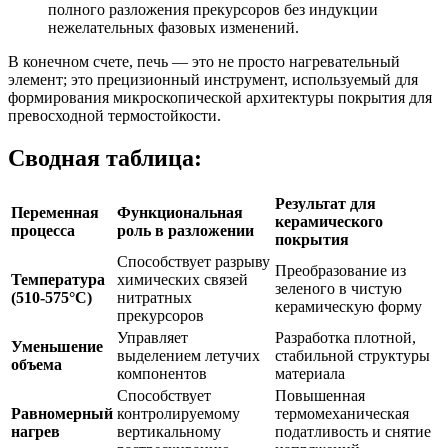
полного разложения прекурсоров без индукции
нежелательных фазовых изменений.
В конечном счете, печь — это не просто нагревательный
элемент; это прецизионный инструмент, используемый для
формирования микроскопической архитектуры покрытия для
превосходной термостойкости.
Сводная таблица:
Результат для
Переменная
Функциональная
керамического
процесса
роль в разложении
покрытия
Способствует разрыву
Преобразование из
Температура
химических связей
зеленого в чистую
(510-575°C)
нитратных
керамическую форму
прекурсоров
Управляет
Разработка плотной,
Уменьшение
выделением летучих
стабильной структуры
объема
компонентов
материала
Способствует
Повышенная
Равномерный
контролируемому
термомеханическая
нагрев
вертикальному
податливость и снятие