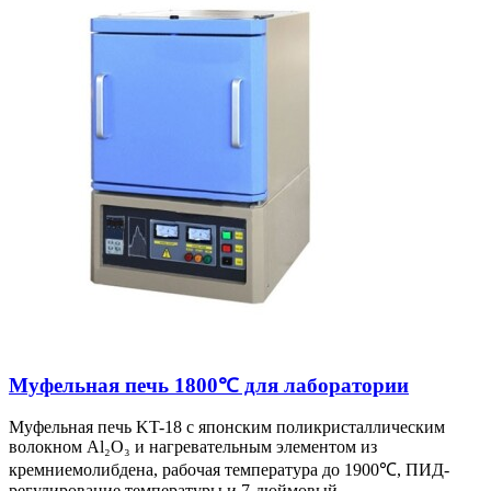
Муфельная печь 1800℃ для лаборатории
Муфельная печь KT-18 с японским поликристаллическим
волокном Al₂O₃ и нагревательным элементом из
кремниемолибдена, рабочая температура до 1900℃, ПИД-
регулирование температуры и 7-дюймовый