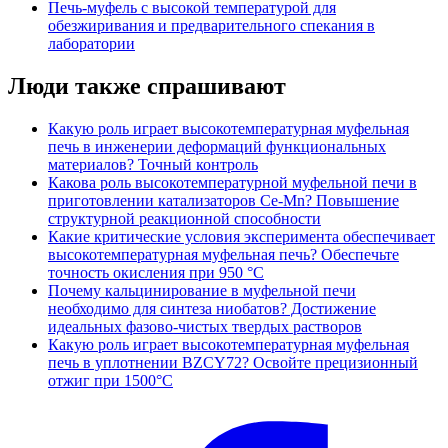
Печь-муфель с высокой температурой для
обезжиривания и предварительного спекания в
лаборатории
Люди также спрашивают
Какую роль играет высокотемпературная муфельная
печь в инженерии деформаций функциональных
материалов? Точный контроль
Какова роль высокотемпературной муфельной печи в
приготовлении катализаторов Ce-Mn? Повышение
структурной реакционной способности
Какие критические условия эксперимента обеспечивает
высокотемпературная муфельная печь? Обеспечьте
точность окисления при 950 °C
Почему кальцинирование в муфельной печи
необходимо для синтеза ниобатов? Достижение
идеальных фазово-чистых твердых растворов
Какую роль играет высокотемпературная муфельная
печь в уплотнении BZCY72? Освойте прецизионный
отжиг при 1500°C