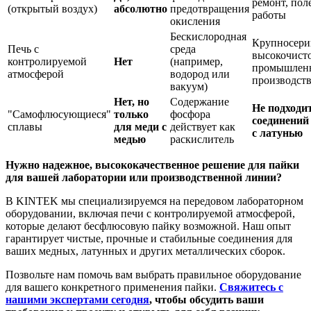
ремонт, пол
(открытый воздух)
абсолютно
предотвращения
работы
окисления
Бескислородная
Крупносери
Печь с
среда
высокочист
контролируемой
Нет
(например,
промышлен
атмосферой
водород или
производст
вакуум)
Нет, но
Содержание
Не подходи
"Самофлюсующиеся"
только
фосфора
соединений
сплавы
для меди с
действует как
с латунью
медью
раскислитель
Нужно надежное, высококачественное решение для пайки
для вашей лаборатории или производственной линии?
В KINTEK мы специализируемся на передовом лабораторном
оборудовании, включая печи с контролируемой атмосферой,
которые делают бесфлюсовую пайку возможной. Наш опыт
гарантирует чистые, прочные и стабильные соединения для
ваших медных, латунных и других металлических сборок.
Позвольте нам помочь вам выбрать правильное оборудование
для вашего конкретного применения пайки.
Свяжитесь с
нашими экспертами сегодня
, чтобы обсудить ваши