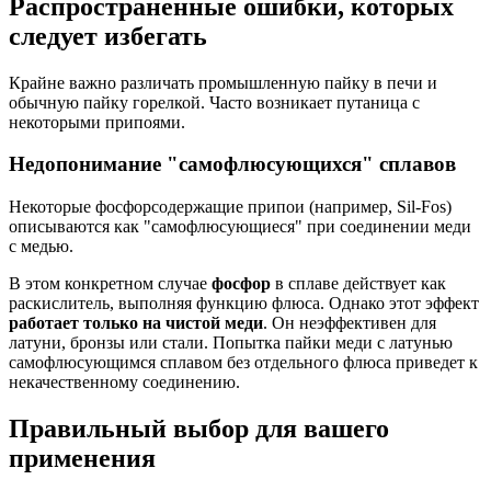
Распространенные ошибки, которых
следует избегать
Крайне важно различать промышленную пайку в печи и
обычную пайку горелкой. Часто возникает путаница с
некоторыми припоями.
Недопонимание "самофлюсующихся" сплавов
Некоторые фосфорсодержащие припои (например, Sil-Fos)
описываются как "самофлюсующиеся" при соединении меди
с медью.
В этом конкретном случае
фосфор
в сплаве действует как
раскислитель, выполняя функцию флюса. Однако этот эффект
работает только на чистой меди
. Он неэффективен для
латуни, бронзы или стали. Попытка пайки меди с латунью
самофлюсующимся сплавом без отдельного флюса приведет к
некачественному соединению.
Правильный выбор для вашего
применения