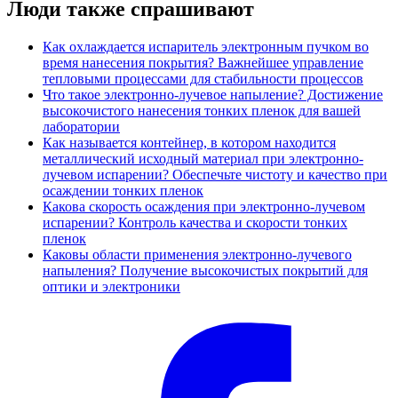
Люди также спрашивают
Как охлаждается испаритель электронным пучком во
время нанесения покрытия? Важнейшее управление
тепловыми процессами для стабильности процессов
Что такое электронно-лучевое напыление? Достижение
высокочистого нанесения тонких пленок для вашей
лаборатории
Как называется контейнер, в котором находится
металлический исходный материал при электронно-
лучевом испарении? Обеспечьте чистоту и качество при
осаждении тонких пленок
Какова скорость осаждения при электронно-лучевом
испарении? Контроль качества и скорости тонких
пленок
Каковы области применения электронно-лучевого
напыления? Получение высокочистых покрытий для
оптики и электроники