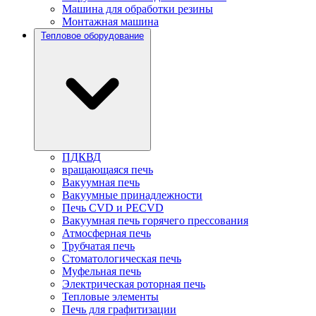
Машина для обработки резины
Монтажная машина
Тепловое оборудование
ПДКВД
вращающаяся печь
Вакуумная печь
Вакуумные принадлежности
Печь CVD и PECVD
Вакуумная печь горячего прессования
Атмосферная печь
Трубчатая печь
Стоматологическая печь
Муфельная печь
Электрическая роторная печь
Тепловые элементы
Печь для графитизации