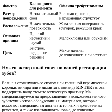
Благоприятно
Фактор
Обычно требует замены
для ремонта
Размер
Незначительный
Большая трещина,
повреждения
скол
нарушающая структуру
Нежевательная
Жевательная поверхность
Расположение
поверхность
(бугорок, режущий край)
Простой
Основная
несчастный
Малокклюзия или бруксизм
причина
случай
Быстрое,
Максимальная
Цель
недорогое
долговечность или эстетика
решение
Нужен экспертный совет по вашей реставрации
зубов?
Если вы столкнулись со сколом или трещиной керамической
коронки, винира или имплантата, команда
KINTEK
готова
поддержать вашу стоматологическую практику. Мы
специализируемся на предоставлении высококачественного
зуботехнического оборудования и материалов, которые
помогают специалистам достигать точных и долговечных
ремонтов, а также изготавливать новые, долговечные