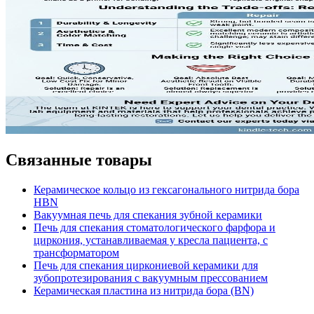
Связанные товары
Керамическое кольцо из гексагонального нитрида бора
HBN
Вакуумная печь для спекания зубной керамики
Печь для спекания стоматологического фарфора и
циркония, устанавливаемая у кресла пациента, с
трансформатором
Печь для спекания циркониевой керамики для
зубопротезирования с вакуумным прессованием
Керамическая пластина из нитрида бора (BN)