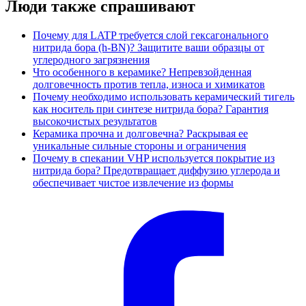
Люди также спрашивают
Почему для LATP требуется слой гексагонального
нитрида бора (h-BN)? Защитите ваши образцы от
углеродного загрязнения
Что особенного в керамике? Непревзойденная
долговечность против тепла, износа и химикатов
Почему необходимо использовать керамический тигель
как носитель при синтезе нитрида бора? Гарантия
высокочистых результатов
Керамика прочна и долговечна? Раскрывая ее
уникальные сильные стороны и ограничения
Почему в спекании VHP используется покрытие из
нитрида бора? Предотвращает диффузию углерода и
обеспечивает чистое извлечение из формы