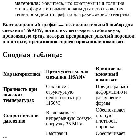
материала:
Убедитесь, что конструкция и толщина
стенок формы оптимизированы для использования
теплопроводности графита для равномерного нагрева.
Высокопрочный графит — это окончательный выбор для
спекания Ti6Al4V, поскольку он создает стабильную,
проводящую среду, которая превращает рыхлый порошок
в плотный, прецизионно спроектированный композит.
Сводная таблица:
Влияние на
Преимущество для
Характеристика
конечный
спекания Ti6Al4V
композит
Сохраняет
Предотвращает
Прочность при
структурную
деформацию и
высоких
целостность при
разрушение
температурах
1150°C
формы
Обеспечивает
Выдерживает
Сопротивление
полную
непрерывную осевую
давлению
плотность
нагрузку 35 МПа
порошка
Быстрая и
Обеспечивает