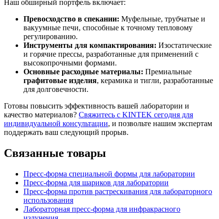
Наш обширный портфель включает:
Превосходство в спекании:
Муфельные, трубчатые и
вакуумные печи, способные к точному тепловому
регулированию.
Инструменты для компактирования:
Изостатические
и горячие прессы, разработанные для применений с
высокопрочными формами.
Основные расходные материалы:
Премиальные
графитовые изделия
, керамика и тигли, разработанные
для долговечности.
Готовы повысить эффективность вашей лаборатории и
качество материалов?
Свяжитесь с KINTEK сегодня для
индивидуальной консультации
, и позвольте нашим экспертам
поддержать ваш следующий прорыв.
Связанные товары
Пресс-форма специальной формы для лаборатории
Пресс-форма для шариков для лаборатории
Пресс-форма против растрескивания для лабораторного
использования
Лабораторная пресс-форма для инфракрасного
излучения