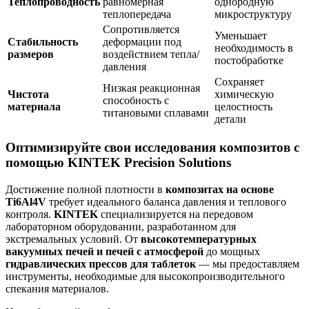
Теплопроводность
равномерная
однородную
теплопередача
микроструктуру
Сопротивляется
Уменьшает
Стабильность
деформации под
необходимость в
размеров
воздействием тепла/
постобработке
давления
Сохраняет
Низкая реакционная
Чистота
химическую
способность с
материала
целостность
титановыми сплавами
детали
Оптимизируйте свои исследования композитов с
помощью KINTEK Precision Solutions
Достижение полной плотности в
композитах на основе
Ti6Al4V
требует идеального баланса давления и теплового
контроля.
KINTEK
специализируется на передовом
лабораторном оборудовании, разработанном для
экстремальных условий. От
высокотемпературных
вакуумных печей и печей с атмосферой
до мощных
гидравлических прессов для таблеток
— мы предоставляем
инструменты, необходимые для высокопроизводительного
спекания материалов.