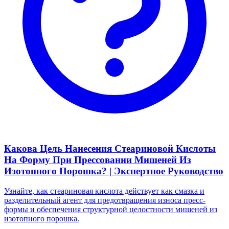
Какова Цель Нанесения Стеариновой Кислоты
На Форму При Прессовании Мишеней Из
Изотопного Порошка? | Экспертное Руководство
Узнайте, как стеариновая кислота действует как смазка и
разделительный агент для предотвращения износа пресс-
формы и обеспечения структурной целостности мишеней из
изотопного порошка.