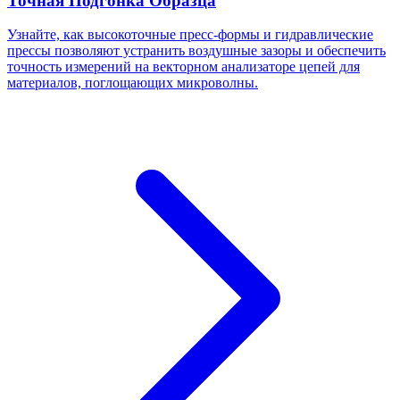
Точная Подгонка Образца
Узнайте, как высокоточные пресс-формы и гидравлические
прессы позволяют устранить воздушные зазоры и обеспечить
точность измерений на векторном анализаторе цепей для
материалов, поглощающих микроволны.