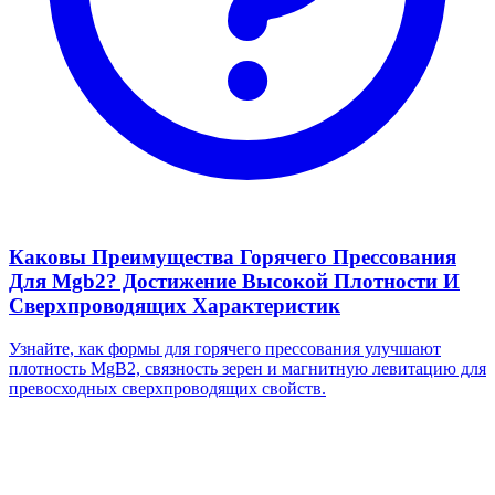
Каковы Преимущества Горячего Прессования
Для Mgb2? Достижение Высокой Плотности И
Сверхпроводящих Характеристик
Узнайте, как формы для горячего прессования улучшают
плотность MgB2, связность зерен и магнитную левитацию для
превосходных сверхпроводящих свойств.