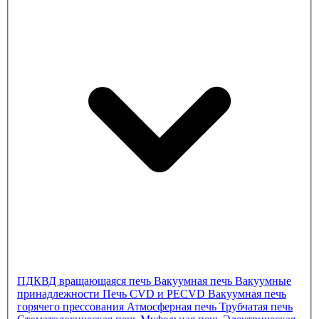
ПДКВД
вращающаяся печь
Вакуумная печь
Вакуумные
принадлежности
Печь CVD и PECVD
Вакуумная печь
горячего прессования
Атмосферная печь
Трубчатая печь