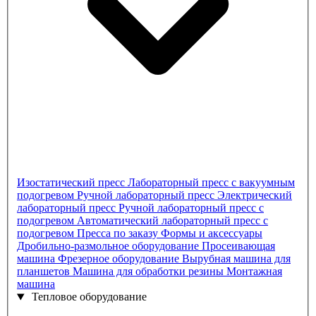
Изостатический пресс
Лабораторный пресс с вакуумным
подогревом
Ручной лабораторный пресс
Электрический
лабораторный пресс
Ручной лабораторный пресс с
подогревом
Автоматический лабораторный пресс с
подогревом
Пресса по заказу
Формы и аксессуары
Дробильно-размольное оборудование
Просеивающая
машина
Фрезерное оборудование
Вырубная машина для
планшетов
Машина для обработки резины
Монтажная
машина
Тепловое оборудование