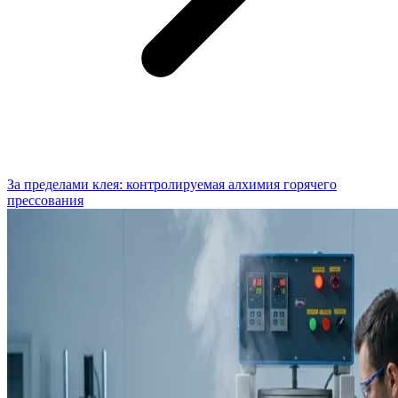
За пределами клея: контролируемая алхимия горячего
прессования