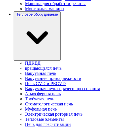
Машина для обработки резины
Монтажная машина
Тепловое оборудование
ПДКВД
вращающаяся печь
Вакуумная печь
Вакуумные принадлежности
Печь CVD и PECVD
Вакуумная печь горячего прессования
Атмосферная печь
Трубчатая печь
Стоматологическая печь
Муфельная печь
Электрическая роторная печь
Тепловые элементы
Печь для графитизации