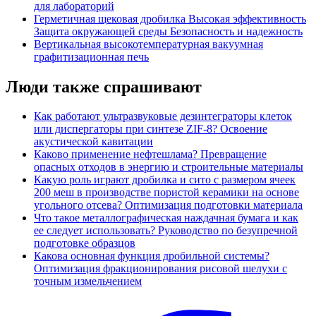
для лабораторий
Герметичная щековая дробилка Высокая эффективность
Защита окружающей среды Безопасность и надежность
Вертикальная высокотемпературная вакуумная
графитизационная печь
Люди также спрашивают
Как работают ультразвуковые дезинтеграторы клеток
или диспергаторы при синтезе ZIF-8? Освоение
акустической кавитации
Каково применение нефтешлама? Превращение
опасных отходов в энергию и строительные материалы
Какую роль играют дробилка и сито с размером ячеек
200 меш в производстве пористой керамики на основе
угольного отсева? Оптимизация подготовки материала
Что такое металлографическая наждачная бумага и как
ее следует использовать? Руководство по безупречной
подготовке образцов
Какова основная функция дробильной системы?
Оптимизация фракционирования рисовой шелухи с
точным измельчением