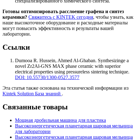
специализированного химического синтеза.
Готовы оптимизировать расслоение графена и синтез
керамики?
Свяжитесь с KINTEK сегодня
, чтобы узнать, как
наше высокоточное оборудование и расходные материалы
могут повысить эффективность и результаты вашей
лаборатории.
Ссылки
Dumooa R. Hussein, Ahmed Al-Ghaban
.
Synthesizinge a
novel Zr2Al-GNS MAX phase ceramic with superior
electrical properties using pressureless sintering technique
.
DOI: 10.55730/1300-0527.3577
Эта статья также основана на технической информации из
Kintek Solution База знаний
.
Связанные товары
Мощная дробильная машина для пластика
Высокоэнергетическая планетарная шаровая мельница
для лаборатории
Высокоэнергетическая планетарная шаровая мельница