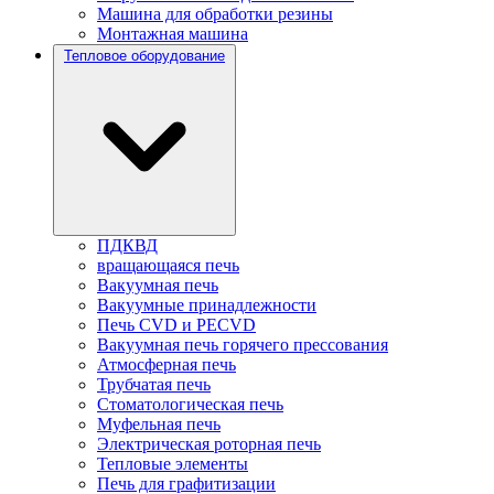
Машина для обработки резины
Монтажная машина
Тепловое оборудование
ПДКВД
вращающаяся печь
Вакуумная печь
Вакуумные принадлежности
Печь CVD и PECVD
Вакуумная печь горячего прессования
Атмосферная печь
Трубчатая печь
Стоматологическая печь
Муфельная печь
Электрическая роторная печь
Тепловые элементы
Печь для графитизации