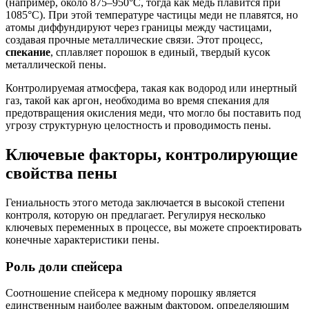
(например, около 875–950°C, тогда как медь плавится при
1085°C). При этой температуре частицы меди не плавятся, но
атомы диффундируют через границы между частицами,
создавая прочные металлические связи. Этот процесс,
спекание
, сплавляет порошок в единый, твердый кусок
металлической пены.
Контролируемая атмосфера, такая как водород или инертный
газ, такой как аргон, необходима во время спекания для
предотвращения окисления меди, что могло бы поставить под
угрозу структурную целостность и проводимость пены.
Ключевые факторы, контролирующие
свойства пены
Гениальность этого метода заключается в высокой степени
контроля, которую он предлагает. Регулируя несколько
ключевых переменных в процессе, вы можете спроектировать
конечные характеристики пены.
Роль доли спейсера
Соотношение спейсера к медному порошку является
единственным наиболее важным фактором, определяющим