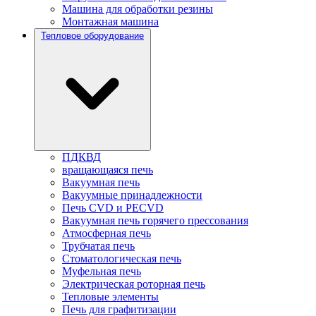
Машина для обработки резины
Монтажная машина
Тепловое оборудование
ПДКВД
вращающаяся печь
Вакуумная печь
Вакуумные принадлежности
Печь CVD и PECVD
Вакуумная печь горячего прессования
Атмосферная печь
Трубчатая печь
Стоматологическая печь
Муфельная печь
Электрическая роторная печь
Тепловые элементы
Печь для графитизации