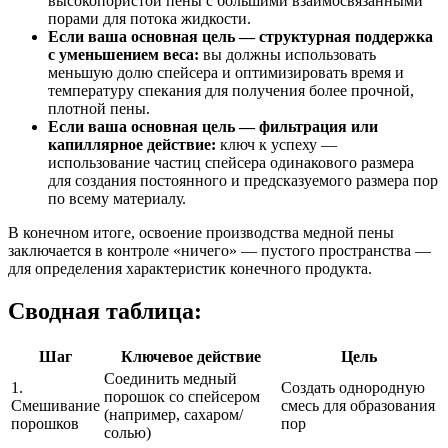
высокопористой пены с большими взаимосвязанными
порами для потока жидкости.
Если ваша основная цель — структурная поддержка
с уменьшением веса:
вы должны использовать
меньшую долю спейсера и оптимизировать время и
температуру спекания для получения более прочной,
плотной пены.
Если ваша основная цель — фильтрация или
капиллярное действие:
ключ к успеху —
использование частиц спейсера одинакового размера
для создания постоянного и предсказуемого размера пор
по всему материалу.
В конечном итоге, освоение производства медной пены
заключается в контроле «ничего» — пустого пространства —
для определения характеристик конечного продукта.
Сводная таблица:
Шаг
Ключевое действие
Цель
Соединить медный
1.
Создать однородную
порошок со спейсером
Смешивание
смесь для образования
(например, сахаром/
порошков
пор
солью)