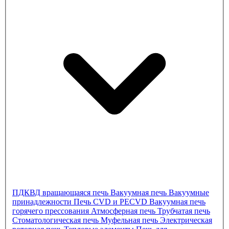
ПДКВД
вращающаяся печь
Вакуумная печь
Вакуумные
принадлежности
Печь CVD и PECVD
Вакуумная печь
горячего прессования
Атмосферная печь
Трубчатая печь
Стоматологическая печь
Муфельная печь
Электрическая