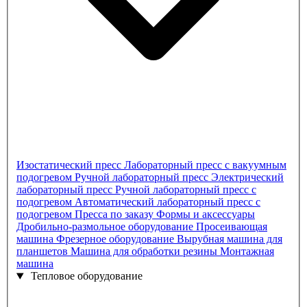
Изостатический пресс
Лабораторный пресс с вакуумным
подогревом
Ручной лабораторный пресс
Электрический
лабораторный пресс
Ручной лабораторный пресс с
подогревом
Автоматический лабораторный пресс с
подогревом
Пресса по заказу
Формы и аксессуары
Дробильно-размольное оборудование
Просеивающая
машина
Фрезерное оборудование
Вырубная машина для
планшетов
Машина для обработки резины
Монтажная
машина
Тепловое оборудование