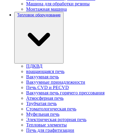
Машина для обработки резины
Монтажная машина
Тепловое оборудование
ПДКВД
вращающаяся печь
Вакуумная печь
Вакуумные принадлежности
Печь CVD и PECVD
Вакуумная печь горячего прессования
Атмосферная печь
Трубчатая печь
Стоматологическая печь
Муфельная печь
Электрическая роторная печь
Тепловые элементы
Печь для графитизации