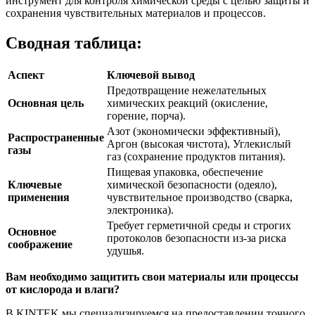
инструмент для контроля химической среды с целью защиты и
сохранения чувствительных материалов и процессов.
Сводная таблица:
Аспект
Ключевой вывод
Предотвращение нежелательных
Основная цель
химических реакций (окисление,
горение, порча).
Азот (экономически эффективный),
Распространенные
Аргон (высокая чистота), Углекислый
газы
газ (сохранение продуктов питания).
Пищевая упаковка, обеспечение
Ключевые
химической безопасности (одеяло),
применения
чувствительное производство (сварка,
электроника).
Требует герметичной среды и строгих
Основное
протоколов безопасности из-за риска
соображение
удушья.
Вам необходимо защитить свои материалы или процессы
от кислорода и влаги?
В KINTEK мы специализируемся на предоставлении точного