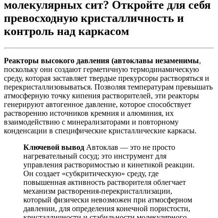
молекулярных сит? Откройте для себя
превосходную кристалличность и
контроль над каркасом
Реакторы высокого давления (автоклавы незаменимы
,
поскольку они создают герметичную термодинамическую
среду, которая заставляет твердые прекурсоры растворяться и
перекристаллизовываться. Позволяя температурам превышать
атмосферную точку кипения растворителей, эти реакторы
генерируют автогенное давление, которое способствует
растворению источников кремния и алюминия, их
взаимодействию с минерализаторами и повторному
конденсации в специфические кристаллические каркасы.
Ключевой вывод
Автоклав — это не просто
нагревательный сосуд; это инструмент для
управления растворимостью и кинетикой реакции.
Он создает «субкритическую» среду, где
повышенная активность растворителя облегчает
механизм растворения-перекристаллизации,
который физически невозможен при атмосферном
давлении, для определения конечной пористости,
кристалличности и стабильности молекулярного