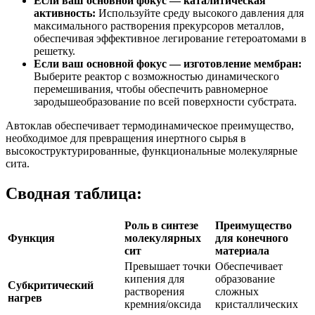
Если ваш основной фокус — каталитическая
активность:
Используйте среду высокого давления для
максимального растворения прекурсоров металлов,
обеспечивая эффективное легирование гетероатомами в
решетку.
Если ваш основной фокус — изготовление мембран:
Выберите реактор с возможностью динамического
перемешивания, чтобы обеспечить равномерное
зародышеобразование по всей поверхности субстрата.
Автоклав обеспечивает термодинамическое преимущество,
необходимое для превращения инертного сырья в
высокоструктурированные, функциональные молекулярные
сита.
Сводная таблица:
Роль в синтезе
Преимущество
Функция
молекулярных
для конечного
сит
материала
Превышает точки
Обеспечивает
кипения для
образование
Субкритический
растворения
сложных
нагрев
кремния/оксида
кристаллических