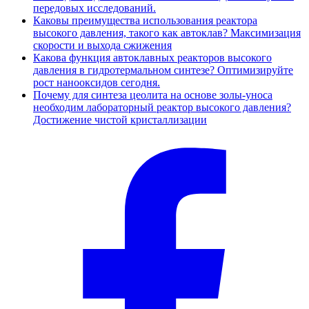
передовых исследований.
Каковы преимущества использования реактора
высокого давления, такого как автоклав? Максимизация
скорости и выхода сжижения
Какова функция автоклавных реакторов высокого
давления в гидротермальном синтезе? Оптимизируйте
рост нанооксидов сегодня.
Почему для синтеза цеолита на основе золы-уноса
необходим лабораторный реактор высокого давления?
Достижение чистой кристаллизации