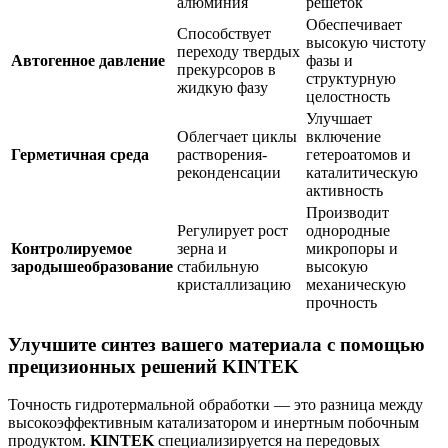
алюминия
решеток
Обеспечивает
Способствует
высокую чистоту
переходу твердых
Автогенное давление
фазы и
прекурсоров в
структурную
жидкую фазу
целостность
Улучшает
Облегчает циклы
включение
Герметичная среда
растворения-
гетероатомов и
реконденсации
каталитическую
активность
Производит
Регулирует рост
однородные
Контролируемое
зерна и
микропоры и
зародышеобразование
стабильную
высокую
кристаллизацию
механическую
прочность
Улучшите синтез вашего материала с помощью
прецизионных решений KINTEK
Точность гидротермальной обработки — это разница между
высокоэффективным катализатором и инертным побочным
продуктом.
KINTEK
специализируется на передовых