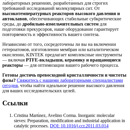
лабораторных решениях, разработанных для строгих
требований исследований молекулярных сит. От
высокотемпературных реакторов высокого давления и
автоклавов
, обеспечивающих стабильные субкритические
среды, до
дробильно-измельчительных систем
для
подготовки прекурсоров, наше оборудование гарантирует
повторяемость и эффективность вашего синтеза.
Независимо от того, сосредоточены ли вы на включении
гетероатомов, изготовлении мембран или каталитическом
окислении, KINTEK предлагает комплексные инструменты
— включая
PTFE-вкладыши, керамику и вращающиеся
реакторы
— для оптимизации вашего рабочего процесса.
Готовы достичь превосходной кристалличности и чистоты
фазы?
Свяжитесь с нашими лабораторными специалистами
сегодня
, чтобы найти идеальное решение высокого давления
для ваших исследовательских целей.
Ссылки
Cristina Martı́nez, Avelino Corma
.
Inorganic molecular
sieves: Preparation, modification and industrial application in
catalytic processes
.
DOI: 10.1016/j.ccr.2011.03.014