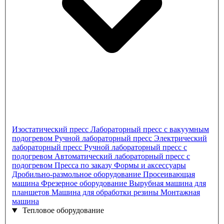
Изостатический пресс
Лабораторный пресс с вакуумным
подогревом
Ручной лабораторный пресс
Электрический
лабораторный пресс
Ручной лабораторный пресс с
подогревом
Автоматический лабораторный пресс с
подогревом
Пресса по заказу
Формы и аксессуары
Дробильно-размольное оборудование
Просеивающая
машина
Фрезерное оборудование
Вырубная машина для
планшетов
Машина для обработки резины
Монтажная
машина
Тепловое оборудование