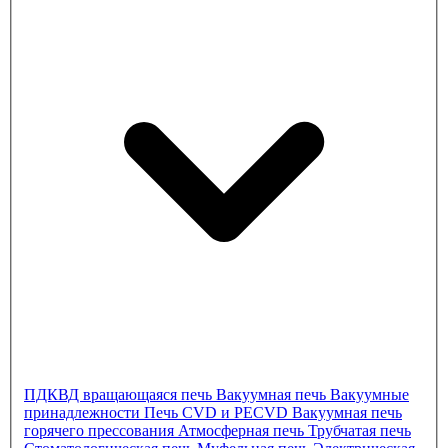
ПДКВД
вращающаяся печь
Вакуумная печь
Вакуумные
принадлежности
Печь CVD и PECVD
Вакуумная печь
горячего прессования
Атмосферная печь
Трубчатая печь