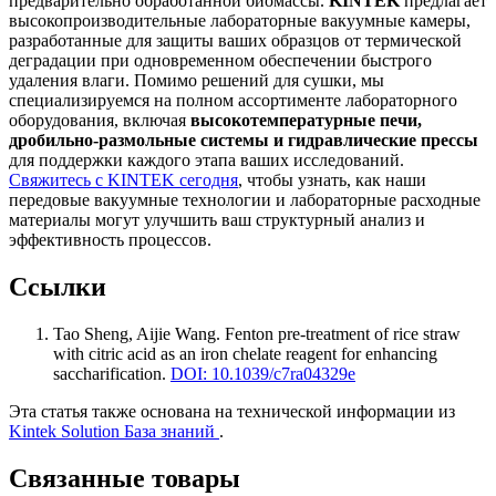
предварительно обработанной биомассы.
KINTEK
предлагает
высокопроизводительные лабораторные вакуумные камеры,
разработанные для защиты ваших образцов от термической
деградации при одновременном обеспечении быстрого
удаления влаги. Помимо решений для сушки, мы
специализируемся на полном ассортименте лабораторного
оборудования, включая
высокотемпературные печи,
дробильно-размольные системы и гидравлические прессы
для поддержки каждого этапа ваших исследований.
Свяжитесь с KINTEK сегодня
, чтобы узнать, как наши
передовые вакуумные технологии и лабораторные расходные
материалы могут улучшить ваш структурный анализ и
эффективность процессов.
Ссылки
Tao Sheng, Aijie Wang
.
Fenton pre-treatment of rice straw
with citric acid as an iron chelate reagent for enhancing
saccharification
.
DOI: 10.1039/c7ra04329e
Эта статья также основана на технической информации из
Kintek Solution База знаний
.
Связанные товары