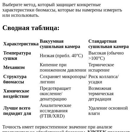
Выберите метод, который защищает конкретные
характеристики биомассы, которые вы намерены измерить
или использовать.
Сводная таблица:
Вакуумная
Стандартная
Характеристика
сушильная камера
сушильная камера
Температура
Высокая (обычно
Низкая (прибл. 40°C)
сушки
>100°C)
Кипение при
Термическое
Механизм
пониженном давлении
испарение
Структура
Сохраняет микропоры/
Риск коллапса/
биомассы
лигнин
усадки
Предотвращает
Возможная
Химическое
окисление/
термическая
воздействие
денатурацию
деградация
Аналитические
Лучше всего
Удаление основной
исследования
подходит для
влаги
(FTIR/XRD)
Точность имеет первостепенное значение при анализе