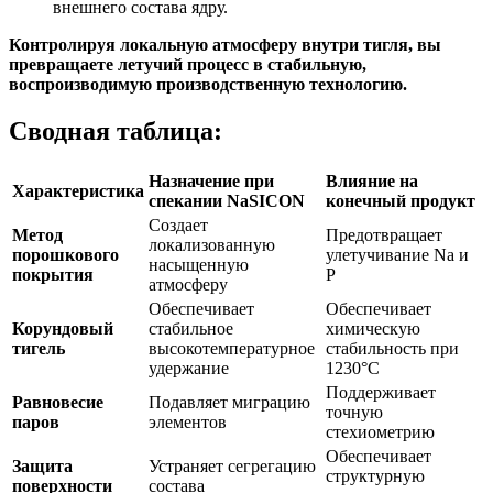
внешнего состава ядру.
Контролируя локальную атмосферу внутри тигля, вы
превращаете летучий процесс в стабильную,
воспроизводимую производственную технологию.
Сводная таблица:
Назначение при
Влияние на
Характеристика
спекании NaSICON
конечный продукт
Создает
Метод
Предотвращает
локализованную
порошкового
улетучивание Na и
насыщенную
покрытия
P
атмосферу
Обеспечивает
Обеспечивает
Корундовый
стабильное
химическую
тигель
высокотемпературное
стабильность при
удержание
1230°C
Поддерживает
Равновесие
Подавляет миграцию
точную
паров
элементов
стехиометрию
Обеспечивает
Защита
Устраняет сегрегацию
структурную
поверхности
состава