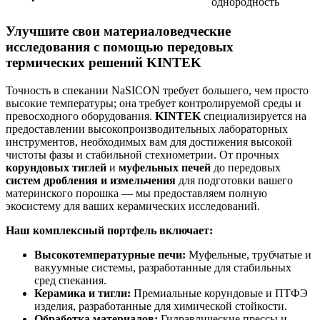
однородность
Улучшите свои материаловедческие
исследования с помощью передовых
термических решений KINTEK
Точность в спекании NaSICON требует большего, чем просто
высокие температуры; она требует контролируемой среды и
превосходного оборудования.
KINTEK
специализируется на
предоставлении высокопроизводительных лабораторных
инструментов, необходимых вам для достижения высокой
чистоты фазы и стабильной стехиометрии. От прочных
корундовых тиглей
и
муфельных печей
до передовых
систем дробления и измельчения
для подготовки вашего
материнского порошка — мы предоставляем полную
экосистему для ваших керамических исследований.
Наш комплексный портфель включает:
Высокотемпературные печи:
Муфельные, трубчатые и
вакуумные системы, разработанные для стабильных
сред спекания.
Керамика и тигли:
Премиальные корундовые и ПТФЭ
изделия, разработанные для химической стойкости.
Обработка материалов:
Гидравлические прессы и