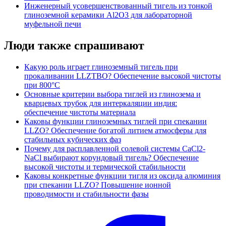
Инженерный усовершенствованный тигель из тонкой
глиноземной керамики Al2O3 для лабораторной
муфельной печи
Люди также спрашивают
Какую роль играет глиноземный тигель при
прокаливании LLZTBO? Обеспечение высокой чистоты
при 800°C
Основные критерии выбора тиглей из глинозема и
кварцевых трубок для интеркаляции индия:
обеспечение чистоты материала
Каковы функции глиноземных тиглей при спекании
LLZO? Обеспечение богатой литием атмосферы для
стабильных кубических фаз
Почему для расплавленной солевой системы CaCl2-
NaCl выбирают корундовый тигель? Обеспечение
высокой чистоты и термической стабильности
Каковы конкретные функции тигля из оксида алюминия
при спекании LLZO? Повышение ионной
проводимости и стабильности фазы