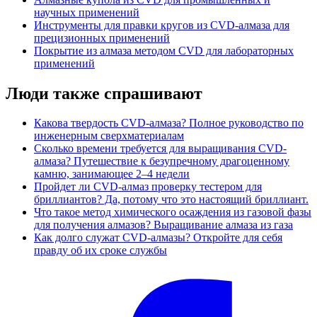
научных применений
Инструменты для правки кругов из CVD-алмаза для
прецизионных применений
Покрытие из алмаза методом CVD для лабораторных
применений
Люди также спрашивают
Какова твердость CVD-алмаза? Полное руководство по
инженерным сверхматериалам
Сколько времени требуется для выращивания CVD-
алмаза? Путешествие к безупречному драгоценному
камню, занимающее 2–4 недели
Пройдет ли CVD-алмаз проверку тестером для
бриллиантов? Да, потому что это настоящий бриллиант.
Что такое метод химического осаждения из газовой фазы
для получения алмазов? Выращивание алмаза из газа
Как долго служат CVD-алмазы? Откройте для себя
правду об их сроке службы