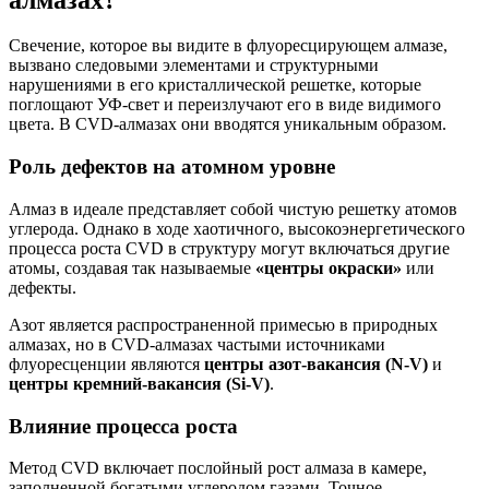
Свечение, которое вы видите в флуоресцирующем алмазе,
вызвано следовыми элементами и структурными
нарушениями в его кристаллической решетке, которые
поглощают УФ-свет и переизлучают его в виде видимого
цвета. В CVD-алмазах они вводятся уникальным образом.
Роль дефектов на атомном уровне
Алмаз в идеале представляет собой чистую решетку атомов
углерода. Однако в ходе хаотичного, высокоэнергетического
процесса роста CVD в структуру могут включаться другие
атомы, создавая так называемые
«центры окраски»
или
дефекты.
Азот является распространенной примесью в природных
алмазах, но в CVD-алмазах частыми источниками
флуоресценции являются
центры азот-вакансия (N-V)
и
центры кремний-вакансия (Si-V)
.
Влияние процесса роста
Метод CVD включает послойный рост алмаза в камере,
заполненной богатыми углеродом газами. Точное