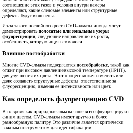
соотношение этих газов и условия внутри камеры
определяют, какие следовые элементы или структурные
дефекты будут включены.
Из-за такого послойного роста CVD-алмазы иногда могут
демонстрировать
полосатые или зональные узоры
флуоресценции
, следующие направлению их роста, —
особенность, которую ищут геммологи.
Влияние постобработки
Многие CVD-алмазы подвергаются
постобработке
, такой как
отжиг при высоком давлении/высокой температуре (HPHT),
для улучшения их цвета. Этот процесс может изменять или
даже создавать структурные дефекты, ответственные за
флуоресценцию, изменяя ее интенсивность или цвет.
Как определить флуоресценцию CVD
В то время как природные алмазы чаще всего флуоресцируют
синим цветом, CVD-алмазы имеют другую и более
разнообразную палитру. Это различие является критически
важным инструментом для идентификации.