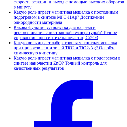
скорость реакции и выход с помощью высоких оборотов
в минуту
Какую роль играет магнитная мешалка с постоянным
подогревом в синтезе MFC-HAp? Достижение
однородности материала
Какова функция устройства для нагрева и
перемешивания с постоянной температурой? Точное
управление при синтезе наночастиц Cr2O3
Какую роль играет лабораторная магнитная мешалка
при приготовлении золей TiO2 и TiO2-Ag? Освойте
химическую кинетику
Какую роль играет магнитная мешалка с подогревом в
синтезе наночастиц ZnO? Точный контроль для
качественных результатов