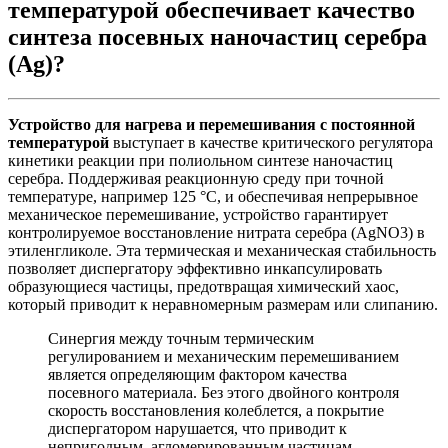
температурой обеспечивает качество
синтеза посевных наночастиц серебра
(Ag)?
Устройство для нагрева и перемешивания с постоянной
температурой
выступает в качестве критического регулятора
кинетики реакции при полиольном синтезе наночастиц
серебра. Поддерживая реакционную среду при точной
температуре, например 125 °C, и обеспечивая непрерывное
механическое перемешивание, устройство гарантирует
контролируемое восстановление нитрата серебра (AgNO3) в
этиленгликоле. Эта термическая и механическая стабильность
позволяет диспергатору эффективно инкапсулировать
образующиеся частицы, предотвращая химический хаос,
который приводит к неравномерным размерам или слипанию.
Синергия между точным термическим
регулированием и механическим перемешиванием
является определяющим фактором качества
посевного материала. Без этого двойного контроля
скорость восстановления колеблется, а покрытие
диспергатором нарушается, что приводит к
непригодным, агломерированным частицам