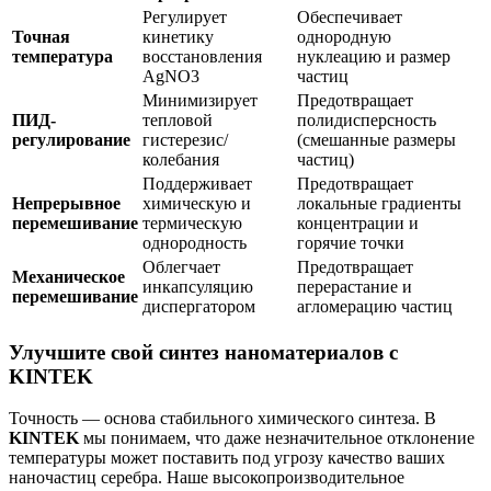
Регулирует
Обеспечивает
Точная
кинетику
однородную
температура
восстановления
нуклеацию и размер
AgNO3
частиц
Минимизирует
Предотвращает
ПИД-
тепловой
полидисперсность
регулирование
гистерезис/
(смешанные размеры
колебания
частиц)
Поддерживает
Предотвращает
Непрерывное
химическую и
локальные градиенты
перемешивание
термическую
концентрации и
однородность
горячие точки
Облегчает
Предотвращает
Механическое
инкапсуляцию
перерастание и
перемешивание
диспергатором
агломерацию частиц
Улучшите свой синтез наноматериалов с
KINTEK
Точность — основа стабильного химического синтеза. В
KINTEK
мы понимаем, что даже незначительное отклонение
температуры может поставить под угрозу качество ваших
наночастиц серебра. Наше высокопроизводительное