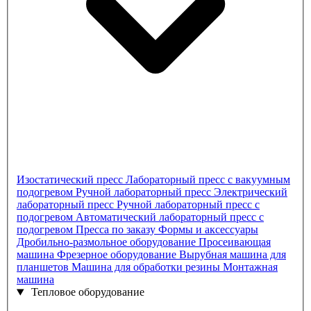
Изостатический пресс
Лабораторный пресс с вакуумным
подогревом
Ручной лабораторный пресс
Электрический
лабораторный пресс
Ручной лабораторный пресс с
подогревом
Автоматический лабораторный пресс с
подогревом
Пресса по заказу
Формы и аксессуары
Дробильно-размольное оборудование
Просеивающая
машина
Фрезерное оборудование
Вырубная машина для
планшетов
Машина для обработки резины
Монтажная
машина
Тепловое оборудование