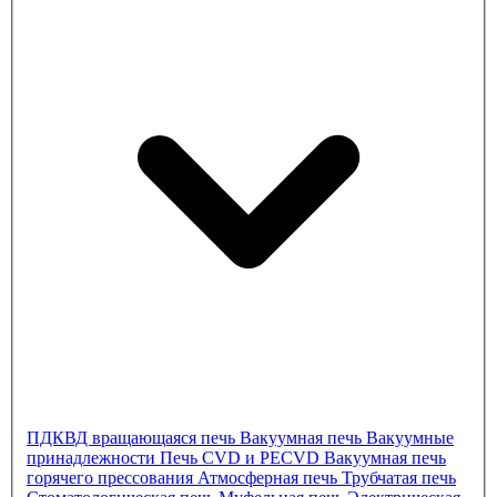
ПДКВД
вращающаяся печь
Вакуумная печь
Вакуумные
принадлежности
Печь CVD и PECVD
Вакуумная печь
горячего прессования
Атмосферная печь
Трубчатая печь