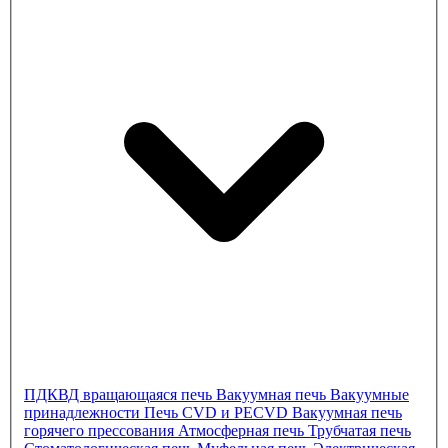
ПДКВД
вращающаяся печь
Вакуумная печь
Вакуумные
принадлежности
Печь CVD и PECVD
Вакуумная печь
горячего прессования
Атмосферная печь
Трубчатая печь