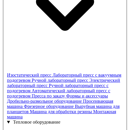
Изостатический пресс
Лабораторный пресс с вакуумным
подогревом
Ручной лабораторный пресс
Электрический
лабораторный пресс
Ручной лабораторный пресс с
подогревом
Автоматический лабораторный пресс с
подогревом
Пресса по заказу
Формы и аксессуары
Дробильно-размольное оборудование
Просеивающая
машина
Фрезерное оборудование
Вырубная машина для
планшетов
Машина для обработки резины
Монтажная
машина
Тепловое оборудование