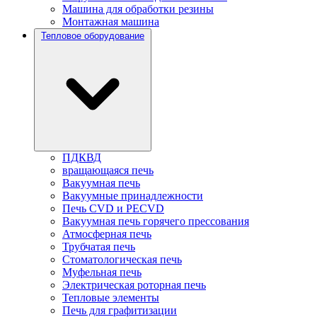
Машина для обработки резины
Монтажная машина
Тепловое оборудование
ПДКВД
вращающаяся печь
Вакуумная печь
Вакуумные принадлежности
Печь CVD и PECVD
Вакуумная печь горячего прессования
Атмосферная печь
Трубчатая печь
Стоматологическая печь
Муфельная печь
Электрическая роторная печь
Тепловые элементы
Печь для графитизации