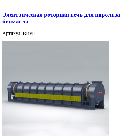
Электрическая роторная печь для пиролиза
биомассы
Артикул:
RBPF