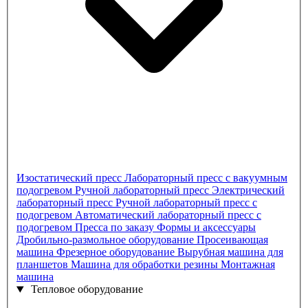
Изостатический пресс
Лабораторный пресс с вакуумным
подогревом
Ручной лабораторный пресс
Электрический
лабораторный пресс
Ручной лабораторный пресс с
подогревом
Автоматический лабораторный пресс с
подогревом
Пресса по заказу
Формы и аксессуары
Дробильно-размольное оборудование
Просеивающая
машина
Фрезерное оборудование
Вырубная машина для
планшетов
Машина для обработки резины
Монтажная
машина
Тепловое оборудование