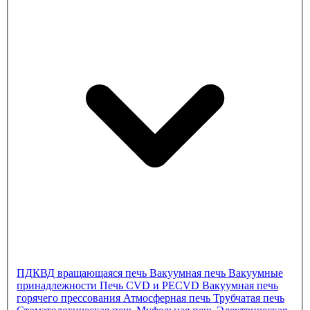
ПДКВД
вращающаяся печь
Вакуумная печь
Вакуумные
принадлежности
Печь CVD и PECVD
Вакуумная печь
горячего прессования
Атмосферная печь
Трубчатая печь