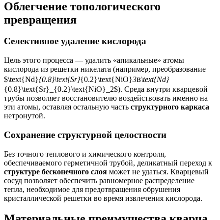
Облегчение топологического
превращения
Селективное удаление кислорода
Цель этого процесса — удалить «апикальные» атомы
кислорода из решетки никелата (например, преобразование
в
в
$\text{Nd}
{0.8}\text{Sr}
{0.2}\text{NiO}
3
\text{Nd}
{0.8}\text{Sr}_{0.2}\text{NiO}_2
$). Среда внутри кварцевой
трубы позволяет восстановителю воздействовать именно на
эти атомы, оставляя остальную часть
структурного каркаса
нетронутой.
Сохранение структурной целостности
Без точного теплового и химического контроля,
обеспечиваемого герметичной трубой, деликатный переход к
структуре бесконечного слоя
может не удаться. Кварцевый
сосуд позволяет обеспечить равномерное распределение
тепла, необходимое для предотвращения обрушения
кристаллической решетки во время извлечения кислорода.
Материальные преимущества кварца