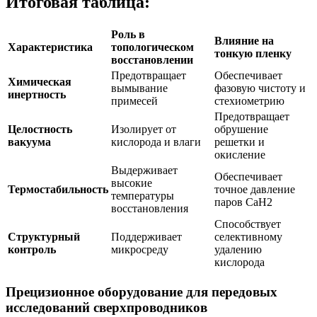
Итоговая таблица:
Роль в
Влияние на
Характеристика
топологическом
тонкую пленку
восстановлении
Предотвращает
Обеспечивает
Химическая
вымывание
фазовую чистоту и
инертность
примесей
стехиометрию
Предотвращает
Целостность
Изолирует от
обрушение
вакуума
кислорода и влаги
решетки и
окисление
Выдерживает
Обеспечивает
высокие
Термостабильность
точное давление
температуры
паров CaH2
восстановления
Способствует
Структурный
Поддерживает
селективному
контроль
микросреду
удалению
кислорода
Прецизионное оборудование для передовых
исследований сверхпроводников