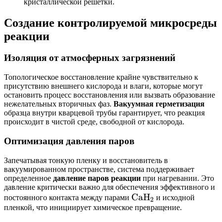
кристаллической решетки.
Создание контролируемой микросреды
реакции
Изоляция от атмосферных загрязнений
Топологическое восстановление крайне чувствительно к
присутствию внешнего кислорода и влаги, которые могут
остановить процесс восстановления или вызвать образование
нежелательных вторичных фаз.
Вакуумная герметизация
образца внутри кварцевой трубы гарантирует, что реакция
происходит в чистой среде, свободной от кислорода.
Оптимизация давления паров
Запечатывая тонкую пленку и восстановитель в
вакуумированном пространстве, система поддерживает
определенное
давление паров реакции
при нагревании. Это
давление критически важно для обеспечения эффективного и
\text{CaH}_2
CaH
постоянного контакта между парами
и исходной
2
пленкой, что инициирует химическое превращение.