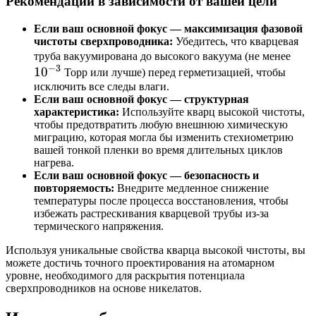
Рекомендации в зависимости от вашей цели
Если ваш основной фокус — максимизация фазовой
чистоты сверхпроводника:
Убедитесь, что кварцевая
10^
труба вакуумирована до высокого вакуума (не менее
−
3
1
0
Торр или лучше) перед герметизацией, чтобы
исключить все следы влаги.
Если ваш основной фокус — структурная
характеристика:
Используйте кварц высокой чистоты,
чтобы предотвратить любую внешнюю химическую
миграцию, которая могла бы изменить стехиометрию
вашей тонкой пленки во время длительных циклов
нагрева.
Если ваш основной фокус — безопасность и
повторяемость:
Внедрите медленное снижение
температуры после процесса восстановления, чтобы
избежать растрескивания кварцевой трубы из-за
термического напряжения.
Используя уникальные свойства кварца высокой чистоты, вы
можете достичь точного проектирования на атомарном
уровне, необходимого для раскрытия потенциала
сверхпроводников на основе никелатов.