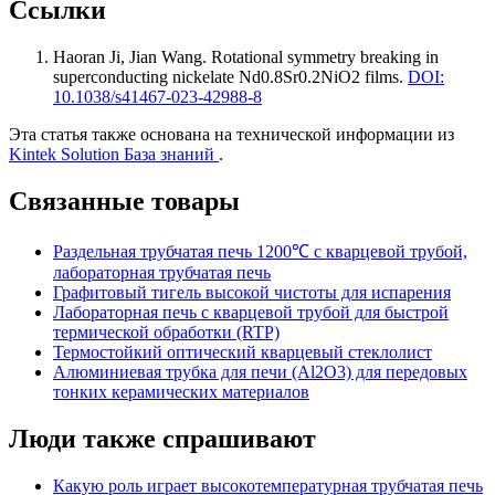
Ссылки
Haoran Ji, Jian Wang
.
Rotational symmetry breaking in
superconducting nickelate Nd0.8Sr0.2NiO2 films
.
DOI:
10.1038/s41467-023-42988-8
Эта статья также основана на технической информации из
Kintek Solution База знаний
.
Связанные товары
Раздельная трубчатая печь 1200℃ с кварцевой трубой,
лабораторная трубчатая печь
Графитовый тигель высокой чистоты для испарения
Лабораторная печь с кварцевой трубой для быстрой
термической обработки (RTP)
Термостойкий оптический кварцевый стеклолист
Алюминиевая трубка для печи (Al2O3) для передовых
тонких керамических материалов
Люди также спрашивают
Какую роль играет высокотемпературная трубчатая печь