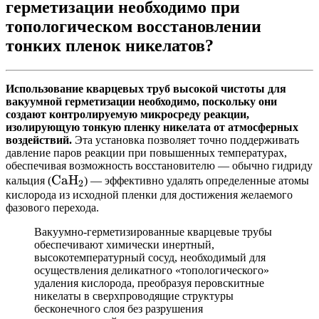
герметизации необходимо при
топологическом восстановлении
тонких пленок никелатов?
Использование кварцевых труб высокой чистоты для
вакуумной герметизации необходимо, поскольку они
создают контролируемую микросреду реакции,
изолирующую тонкую пленку никелата от атмосферных
воздействий.
Эта установка позволяет точно поддерживать
давление паров реакции при повышенных температурах,
обеспечивая возможность восстановителю — обычно гидриду
\text{CaH}_2
CaH
кальция (
) — эффективно удалять определенные атомы
2
кислорода из исходной пленки для достижения желаемого
фазового перехода.
Вакуумно-герметизированные кварцевые трубы
обеспечивают химически инертный,
высокотемпературный сосуд, необходимый для
осуществления деликатного «топологического»
удаления кислорода, преобразуя перовскитные
никелаты в сверхпроводящие структуры
бесконечного слоя без разрушения