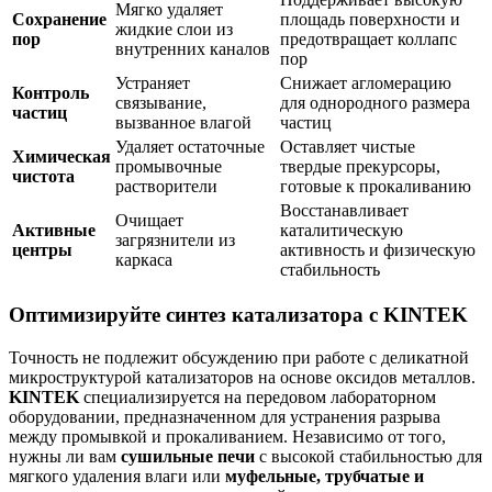
Мягко удаляет
Сохранение
площадь поверхности и
жидкие слои из
пор
предотвращает коллапс
внутренних каналов
пор
Устраняет
Снижает агломерацию
Контроль
связывание,
для однородного размера
частиц
вызванное влагой
частиц
Удаляет остаточные
Оставляет чистые
Химическая
промывочные
твердые прекурсоры,
чистота
растворители
готовые к прокаливанию
Восстанавливает
Очищает
Активные
каталитическую
загрязнители из
центры
активность и физическую
каркаса
стабильность
Оптимизируйте синтез катализатора с KINTEK
Точность не подлежит обсуждению при работе с деликатной
микроструктурой катализаторов на основе оксидов металлов.
KINTEK
специализируется на передовом лабораторном
оборудовании, предназначенном для устранения разрыва
между промывкой и прокаливанием. Независимо от того,
нужны ли вам
сушильные печи
с высокой стабильностью для
мягкого удаления влаги или
муфельные, трубчатые и