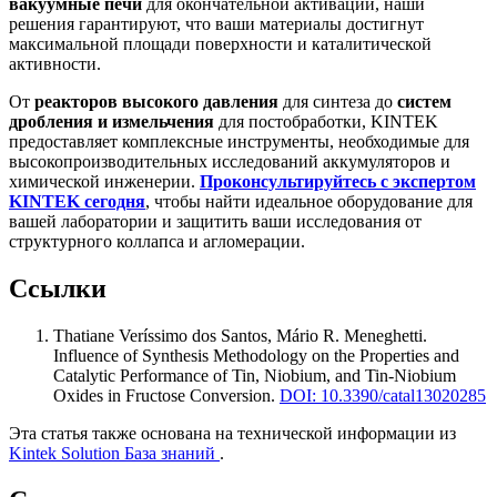
вакуумные печи
для окончательной активации, наши
решения гарантируют, что ваши материалы достигнут
максимальной площади поверхности и каталитической
активности.
От
реакторов высокого давления
для синтеза до
систем
дробления и измельчения
для постобработки, KINTEK
предоставляет комплексные инструменты, необходимые для
высокопроизводительных исследований аккумуляторов и
химической инженерии.
Проконсультируйтесь с экспертом
KINTEK сегодня
, чтобы найти идеальное оборудование для
вашей лаборатории и защитить ваши исследования от
структурного коллапса и агломерации.
Ссылки
Thatiane Veríssimo dos Santos, Mário R. Meneghetti
.
Influence of Synthesis Methodology on the Properties and
Catalytic Performance of Tin, Niobium, and Tin-Niobium
Oxides in Fructose Conversion
.
DOI: 10.3390/catal13020285
Эта статья также основана на технической информации из
Kintek Solution База знаний
.