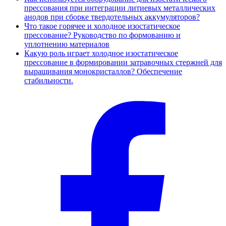
прессования при интеграции литиевых металлических
анодов при сборке твердотельных аккумуляторов?
Что такое горячее и холодное изостатическое
прессование? Руководство по формованию и
уплотнению материалов
Какую роль играет холодное изостатическое
прессование в формировании затравочных стержней для
выращивания монокристаллов? Обеспечение
стабильности.