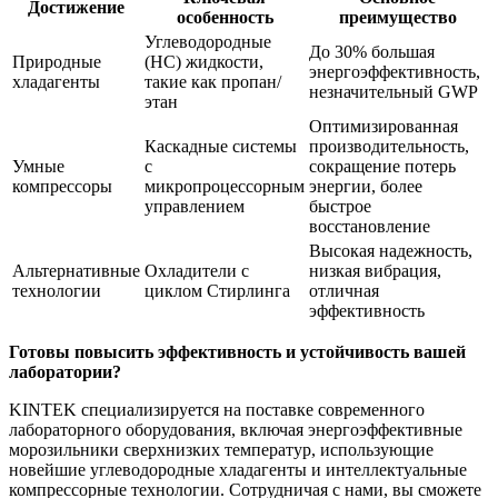
Достижение
особенность
преимущество
Углеводородные
До 30% большая
Природные
(HC) жидкости,
энергоэффективность,
хладагенты
такие как пропан/
незначительный GWP
этан
Оптимизированная
Каскадные системы
производительность,
Умные
с
сокращение потерь
компрессоры
микропроцессорным
энергии, более
управлением
быстрое
восстановление
Высокая надежность,
Альтернативные
Охладители с
низкая вибрация,
технологии
циклом Стирлинга
отличная
эффективность
Готовы повысить эффективность и устойчивость вашей
лаборатории?
KINTEK специализируется на поставке современного
лабораторного оборудования, включая энергоэффективные
морозильники сверхнизких температур, использующие
новейшие углеводородные хладагенты и интеллектуальные
компрессорные технологии. Сотрудничая с нами, вы сможете