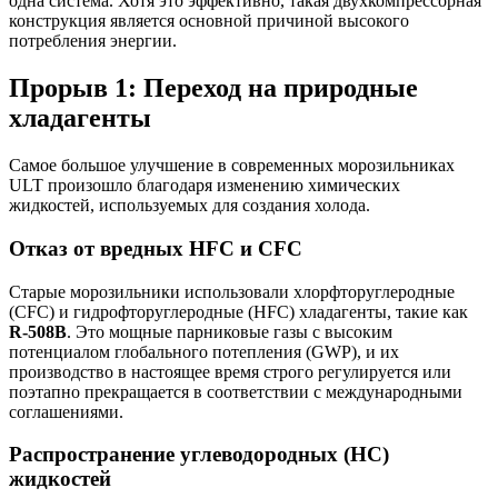
одна система. Хотя это эффективно, такая двухкомпрессорная
конструкция является основной причиной высокого
потребления энергии.
Прорыв 1: Переход на природные
хладагенты
Самое большое улучшение в современных морозильниках
ULT произошло благодаря изменению химических
жидкостей, используемых для создания холода.
Отказ от вредных HFC и CFC
Старые морозильники использовали хлорфторуглеродные
(CFC) и гидрофторуглеродные (HFC) хладагенты, такие как
R-508B
. Это мощные парниковые газы с высоким
потенциалом глобального потепления (GWP), и их
производство в настоящее время строго регулируется или
поэтапно прекращается в соответствии с международными
соглашениями.
Распространение углеводородных (HC)
жидкостей