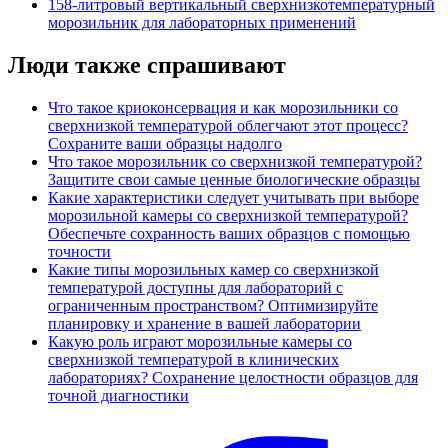
158-литровый вертикальный сверхнизкотемпературный
морозильник для лабораторных применений
Люди также спрашивают
Что такое криоконсервация и как морозильники со
сверхнизкой температурой облегчают этот процесс?
Сохраните ваши образцы надолго
Что такое морозильник со сверхнизкой температурой?
Защитите свои самые ценные биологические образцы
Какие характеристики следует учитывать при выборе
морозильной камеры со сверхнизкой температурой?
Обеспечьте сохранность ваших образцов с помощью
точности
Какие типы морозильных камер со сверхнизкой
температурой доступны для лабораторий с
ограниченным пространством? Оптимизируйте
планировку и хранение в вашей лаборатории
Какую роль играют морозильные камеры со
сверхнизкой температурой в клинических
лабораториях? Сохранение целостности образцов для
точной диагностики