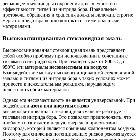
решающее значение для сохранения долговечности и
эффективности тиглей из нитрида бора. Правильные
протоколы обращения и хранения должны включать строгие
меры по предотвращению контакта с этими опасными
материалами.
Высокоосвинцованная стекловидная эмаль
Высокоосвинцованная стекловидная эмаль представляет
собой особую проблему при использовании в сочетании с
тиглями из нитрида бора. При температурах от 800°C до
950°C эти материалы
несовместимы на воздухе
.
Взаимодействие между высокоосвинцованной стекловидной
эмалью и тиглями из нитрида бора в таких условиях может
привести к нежелательным реакциям, нарушающим
целостность обоих материалов.
Однако эта несовместимость не является универсальной. При
воздействии
азота или инертных газов
высокоосвинцованная стекловидная эмаль не реагирует с
тиглями из нитрида бора. Это позволяет предположить, что
проблема возникает в первую очередь в присутствии
кислорода, который является обычным компонентом воздуха.
Поэтому для снижения потенциальных рисков рекомендуется
использовать тигли из нитрида бора в бескислородной среде