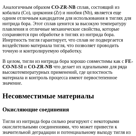
Аналогичным образом
CO-ZR-NB
сплав, состоящий из
кобальта (Co), циркония (Zr) и ниобия (Nb), является еще
одним отличным кандидатом для использования в тиглях для
нитрида бора. Этот сплав ценится за высокую температуру
плавления и отличные механические свойства, которые
сохраняются при обработке в тиглях из нитрида бора.
Инертность тигля гарантирует, что сплав не подвергается
воздействию материала тигля, что позволяет проводить
точную и контролируемую обработку.
В целом, тигли из нитрида бора хорошо совместимы как с
FE-
CO-NI-SI
и
CO-ZR-NB
что делает их идеальными для ряда
высокотемпературных применений, где целостность
материала и контроль процесса имеют первостепенное
значение.
Несовместимые материалы
Окисляющие соединения
Тигли из нитрида бора сильно реагируют с некоторыми
окислительными соединениями, что может привести к
значительной деградации и потенциальному выходу тигля из