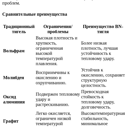
проблем.
Сравнительные преимущества
Традиционный
Ограничения/
Преимущество BN-
тигель
проблемы
тигля
Высокая плотность и
хрупкость,
Более низкая
ограниченная
плотность, лучшая
Вольфрам
высокой
устойчивость к
температурой
тепловому удару.
плавления.
Устойчив к
Восприимчивы к
окислению, сохраняет
Молибден
окислению и
структурную
охрупчиванию.
целостность.
Превосходная
Подвержен тепловому
Оксид
стойкость к
удару и
алюминия
тепловому удару,
растрескиванию.
долговечность.
Легко окисляется,
Высокотемпературная
ограничен низкой
стабильность,
Графит
температурой
минимальное