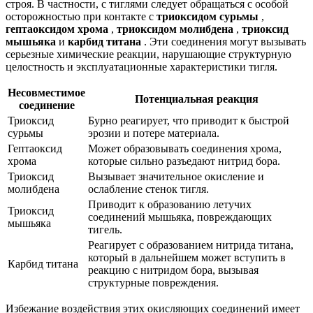
строя. В частности, с тиглями следует обращаться с особой
осторожностью при контакте с
триоксидом сурьмы
,
гептаоксидом хрома
,
триоксидом молибдена
,
триоксид
мышьяка
и
карбид титана
. Эти соединения могут вызывать
серьезные химические реакции, нарушающие структурную
целостность и эксплуатационные характеристики тигля.
Несовместимое
Потенциальная реакция
соединение
Триоксид
Бурно реагирует, что приводит к быстрой
сурьмы
эрозии и потере материала.
Гептаоксид
Может образовывать соединения хрома,
хрома
которые сильно разъедают нитрид бора.
Триоксид
Вызывает значительное окисление и
молибдена
ослабление стенок тигля.
Приводит к образованию летучих
Триоксид
соединений мышьяка, повреждающих
мышьяка
тигель.
Реагирует с образованием нитрида титана,
который в дальнейшем может вступить в
Карбид титана
реакцию с нитридом бора, вызывая
структурные повреждения.
Избежание воздействия этих окисляющих соединений имеет