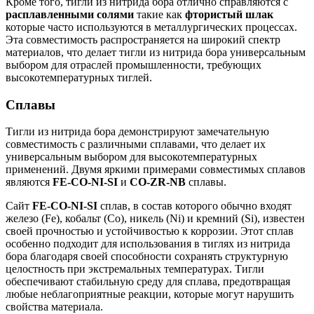
Кроме того, тигли из нитрида бора отлично справляются с
расплавленными солями
такие как
фтористый шлак
которые часто используются в металлургических процессах.
Эта совместимость распространяется на широкий спектр
материалов, что делает тигли из нитрида бора универсальным
выбором для отраслей промышленности, требующих
высокотемпературных тиглей.
Сплавы
Тигли из нитрида бора демонстрируют замечательную
совместимость с различными сплавами, что делает их
универсальным выбором для высокотемпературных
применений. Двумя яркими примерами совместимых сплавов
являются
FE-CO-NI-SI
и
CO-ZR-NB
сплавы.
Сайт
FE-CO-NI-SI
сплав, в состав которого обычно входят
железо (Fe), кобальт (Co), никель (Ni) и кремний (Si), известен
своей прочностью и устойчивостью к коррозии. Этот сплав
особенно подходит для использования в тиглях из нитрида
бора благодаря своей способности сохранять структурную
целостность при экстремальных температурах. Тигли
обеспечивают стабильную среду для сплава, предотвращая
любые неблагоприятные реакции, которые могут нарушить
свойства материала.