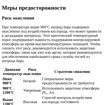
Меры предосторожности
Риск окисления
При температуре выше 900°C нитрид бора подвержен
окислению под воздействием кислорода, что может привести
к деградации материала. Этот критический температурный
порог подчеркивает важность поддержания контролируемой
атмосферы во время высокотемпературных операций. Чтобы
снизить этот риск, рекомендуется использовать защитные
атмосферы, такие как азот или аргон, которые рекомендуются
для обеспечения наибольшего срока службы тиглей из
нитрида бора.
Диапазон
Риск
Стратегии снижения
температур
окисления
Ниже
Специальные меры
Низкий
900°C
предосторожности не требуются
900°C -
Использовать защитные атмосферы
Умеренная
1200°C
(N₂, Ar)
Строгий контроль воздействия
Выше
Высокая
кислорода; постоянное
1200°C