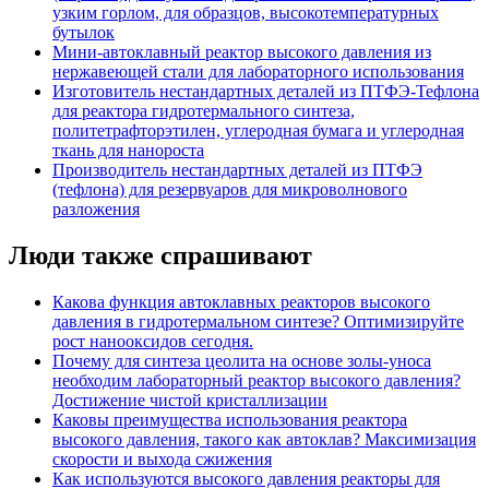
узким горлом, для образцов, высокотемпературных
бутылок
Мини-автоклавный реактор высокого давления из
нержавеющей стали для лабораторного использования
Изготовитель нестандартных деталей из ПТФЭ-Тефлона
для реактора гидротермального синтеза,
политетрафторэтилен, углеродная бумага и углеродная
ткань для нанороста
Производитель нестандартных деталей из ПТФЭ
(тефлона) для резервуаров для микроволнового
разложения
Люди также спрашивают
Какова функция автоклавных реакторов высокого
давления в гидротермальном синтезе? Оптимизируйте
рост нанооксидов сегодня.
Почему для синтеза цеолита на основе золы-уноса
необходим лабораторный реактор высокого давления?
Достижение чистой кристаллизации
Каковы преимущества использования реактора
высокого давления, такого как автоклав? Максимизация
скорости и выхода сжижения
Как используются высокого давления реакторы для