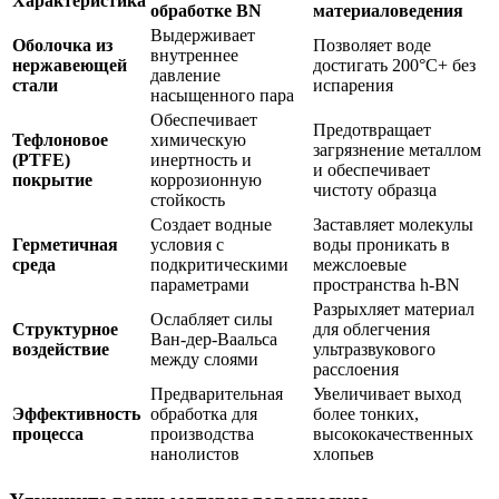
Характеристика
обработке BN
материаловедения
Выдерживает
Оболочка из
Позволяет воде
внутреннее
нержавеющей
достигать 200°C+ без
давление
стали
испарения
насыщенного пара
Обеспечивает
Предотвращает
Тефлоновое
химическую
загрязнение металлом
(PTFE)
инертность и
и обеспечивает
покрытие
коррозионную
чистоту образца
стойкость
Создает водные
Заставляет молекулы
Герметичная
условия с
воды проникать в
среда
подкритическими
межслоевые
параметрами
пространства h-BN
Разрыхляет материал
Ослабляет силы
Структурное
для облегчения
Ван-дер-Ваальса
воздействие
ультразвукового
между слоями
расслоения
Предварительная
Увеличивает выход
Эффективность
обработка для
более тонких,
процесса
производства
высококачественных
нанолистов
хлопьев