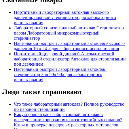
Связанные товары
Портативный лабораторный автоклав высокого
давления, паровой стерилизатор для лабораторного
использования
Лабораторный горизонтальный автоклав Стерилизатор
паром Лабораторный микрокомпьютерный
стерилизатор
Настольный быстрый лабораторный автоклав высокого
давления 16 л 24 л для лабораторного использования
Портативный цифровой дисплей Автоматический
лабораторный стерилизатор Автоклав для стерилизации
под давлением
Настольный быстрый лабораторный автоклав-
стерилизатор 35л 50л 90л для лабораторного
использования
Люди также спрашивают
Что такое лабораторный автоклав? Полное руководство
по паровой стерилизации
Какую роль играет лабораторный автоклав в
исследовании коррозии высокоэнтропийных сплавов?
Ключ к проверке передовых реакторных материалов