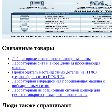
Связанные товары
Лабораторные сита и просеивающие машины
Лабораторные сита и вибрационная просеивающая
машина
Производитель нестандартных деталей из ПТФЭ
(тефлона) для сит из ПТФЭ F4
Лабораторная вибрационная просеивающая машина с
вибрационным ситом
Лабораторный вибрационный ситовой шейкер для
сухого и мокрого трехмерного просеивания
Люди также спрашивают