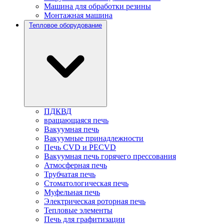
Машина для обработки резины
Монтажная машина
Тепловое оборудование
ПДКВД
вращающаяся печь
Вакуумная печь
Вакуумные принадлежности
Печь CVD и PECVD
Вакуумная печь горячего прессования
Атмосферная печь
Трубчатая печь
Стоматологическая печь
Муфельная печь
Электрическая роторная печь
Тепловые элементы
Печь для графитизации