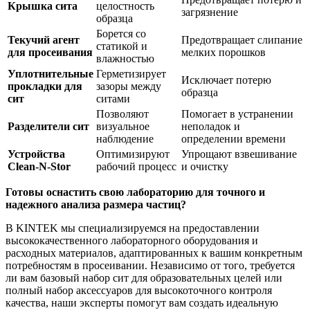
Крышка сита
целостность
загрязнение
образца
Борется со
Текучий агент
Предотвращает слипание
статикой и
для просеивания
мелких порошков
влажностью
Уплотнительные
Герметизирует
Исключает потерю
прокладки для
зазоры между
образца
сит
ситами
Позволяют
Помогает в устранении
Разделители сит
визуальное
неполадок и
наблюдение
определении времени
Устройства
Оптимизируют
Упрощают взвешивание
Clean-N-Stor
рабочий процесс
и очистку
Готовы оснастить свою лабораторию для точного и
надежного анализа размера частиц?
В KINTEK мы специализируемся на предоставлении
высококачественного лабораторного оборудования и
расходных материалов, адаптированных к вашим конкретным
потребностям в просеивании. Независимо от того, требуется
ли вам базовый набор сит для образовательных целей или
полный набор аксессуаров для высокоточного контроля
качества, наши эксперты помогут вам создать идеальную