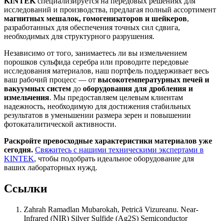
KINTEK
специализируется на передовых решениях для
исследований и производства, предлагая полный ассортимент
магнитных мешалок, гомогенизаторов и шейкеров
,
разработанных для обеспечения точных сил сдвига,
необходимых для структурного разрушения.
Независимо от того, занимаетесь ли вы измельчением
порошков сульфида серебра или проводите передовые
исследования материалов, наш портфель поддерживает весь
ваш рабочий процесс — от
высокотемпературных печей и
вакуумных систем
до
оборудования для дробления и
измельчения
. Мы предоставляем целевым клиентам
надежность, необходимую для достижения стабильных
результатов в уменьшении размера зерен и повышении
фотокаталитической активности.
Раскройте превосходные характеристики материалов уже
сегодня.
Свяжитесь с нашими техническими экспертами в
KINTEK
, чтобы подобрать идеальное оборудование для
ваших лабораторных нужд.
Ссылки
Zahrah Ramadlan Mubarokah, Petrică Vizureanu
.
Near-
Infrared (NIR) Silver Sulfide (Ag2S) Semiconductor