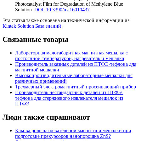
Photocatalyst Film for Degradation of Methylene Blue
Solution
.
DOI: 10.3390/ma16010437
Эта статья также основана на технической информации из
Kintek Solution База знаний
.
Связанные товары
Лабораторная малогабаритная магнитная мешалка с
постоянной температурой, нагреватель и мешалка
Производитель заказных деталей из ПТФЭ-тефлона для
магнитной мешалки
Высокопроизводительные лабораторные мешалки для
различных применений
Трехмерный электромагнитный просеивающий прибор
Производитель нестандартных деталей из ПТФЭ-
тефлона для стержневого извлекателя мешалок из
ПТФЭ
Люди также спрашивают
Какова роль нагревательной магнитной мешалки при
подготовке прекурсоров нанопорошка ZnS?