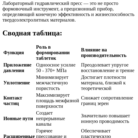
Лабораторный гидравлический пресс — это не просто
формовочный инструмент, а прецизионный прибор,
определяющий конечную эффективность и жизнеспособность
твердоэлектролитных материалов.
Сводная таблица:
Роль в
Влияние на
Функция
формировании
производительность
таблеток
Приложение
Одноосное усилие
Преодолевает упругое
давления
50 - 370+ МПа
восстановление и трение
Минимизирует
Достигает плотности
Уплотнение
межчастичную
материала, близкой к
пористость
теоретической
Максимизирует
Контакт
Снижает сопротивление
площадь межфазной
частиц
границ зерен
поверхности
Создает
Значительно повышает
Ионные пути
непрерывные
ионную проводимость
каналы
Горячее
Обеспечивает
Расширенные
прессование и
пластическую