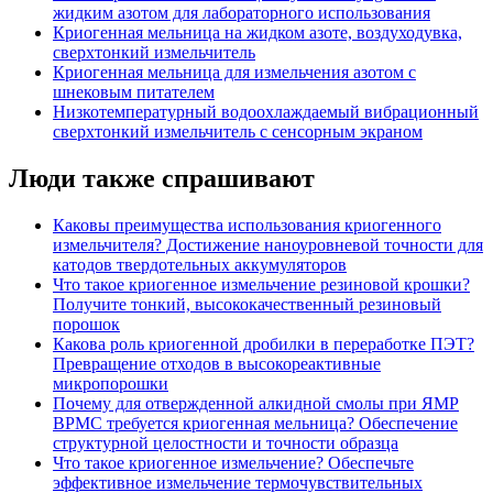
жидким азотом для лабораторного использования
Криогенная мельница на жидком азоте, воздуходувка,
сверхтонкий измельчитель
Криогенная мельница для измельчения азотом с
шнековым питателем
Низкотемпературный водоохлаждаемый вибрационный
сверхтонкий измельчитель с сенсорным экраном
Люди также спрашивают
Каковы преимущества использования криогенного
измельчителя? Достижение наноуровневой точности для
катодов твердотельных аккумуляторов
Что такое криогенное измельчение резиновой крошки?
Получите тонкий, высококачественный резиновый
порошок
Какова роль криогенной дробилки в переработке ПЭТ?
Превращение отходов в высокореактивные
микропорошки
Почему для отвержденной алкидной смолы при ЯМР
ВРМС требуется криогенная мельница? Обеспечение
структурной целостности и точности образца
Что такое криогенное измельчение? Обеспечьте
эффективное измельчение термочувствительных