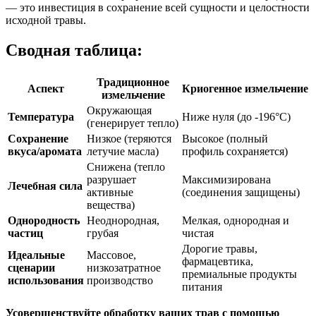
— это инвестиция в сохранение всей сущности и целостности
исходной травы.
Сводная таблица:
Традиционное
Аспект
Криогенное измельчение
измельчение
Окружающая
Температура
Ниже нуля (до -196°C)
(генерирует тепло)
Сохранение
Низкое (теряются
Высокое (полный
вкуса/аромата
летучие масла)
профиль сохраняется)
Снижена (тепло
разрушает
Максимизирована
Лечебная сила
активные
(соединения защищены)
вещества)
Однородность
Неоднородная,
Мелкая, однородная и
частиц
грубая
чистая
Дорогие травы,
Идеальные
Массовое,
фармацевтика,
сценарии
низкозатратное
премиальные продукты
использования
производство
питания
Усовершенствуйте обработку ваших трав с помощью