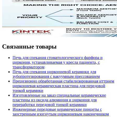
Связанные товары
Печь для спекания стоматологического фарфора и
циркония, устанавливаемая у кресла пациента, с
трансформатором
Печь для спекания циркониевой керамики для
зубопротезирования с вакуумным прессованием
Прецизионно обработанная стабилизированная иттрием
циркониевая керамическая пластина для передовой
тонкой керамики
Изготовленные на заказ специальные керамические
пластины из оксида алюминия и циркония для
переработки передовой тонкой керамики
Инженерные передовые керамические пинцеты с
заостренным изогнутым циркониевым наконечником