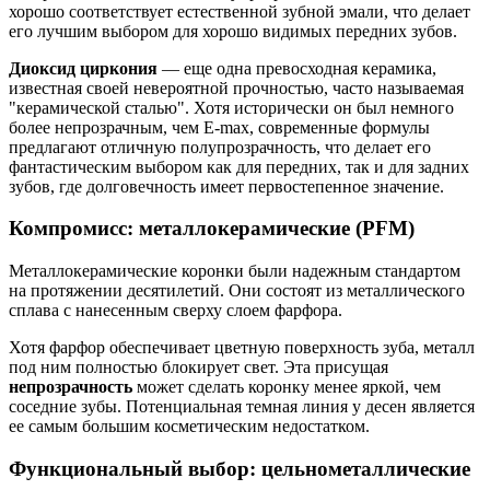
хорошо соответствует естественной зубной эмали, что делает
его лучшим выбором для хорошо видимых передних зубов.
Диоксид циркония
— еще одна превосходная керамика,
известная своей невероятной прочностью, часто называемая
"керамической сталью". Хотя исторически он был немного
более непрозрачным, чем E-max, современные формулы
предлагают отличную полупрозрачность, что делает его
фантастическим выбором как для передних, так и для задних
зубов, где долговечность имеет первостепенное значение.
Компромисс: металлокерамические (PFM)
Металлокерамические коронки были надежным стандартом
на протяжении десятилетий. Они состоят из металлического
сплава с нанесенным сверху слоем фарфора.
Хотя фарфор обеспечивает цветную поверхность зуба, металл
под ним полностью блокирует свет. Эта присущая
непрозрачность
может сделать коронку менее яркой, чем
соседние зубы. Потенциальная темная линия у десен является
ее самым большим косметическим недостатком.
Функциональный выбор: цельнометаллические