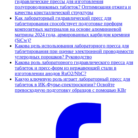
гидравлические прессы для изготовления
полупроводниковых таблеток? Оптимизация отжига и
качества кристаллической структуры
Как лабораторный гидравлический пресс для
таблетирования способствует подготовке преформ
композитных материалов на основе алюминиевой
матрицы 2024 года, армированных карбидом кремния
(SiCw)?
Какова цель использования лабораторного пресса для
таблетирования при оценке электронной проводимости
углеродных порошков? Руководство
Какова роль лабораторного гидравлического пресса для
таблеток и пресс-форм из нержавеющей стали в
изготовлении анодов RuO2/NbC?
Какую ключевую роль играет лабораторный пресс для
таблеток в ИК-Фурье-спектроскопии? Освойте
превосходную подготовку образцов с помощью KBr