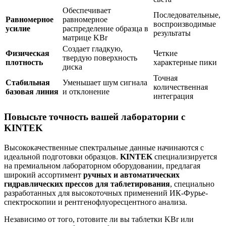
Обеспечивает
Последовательные,
Равномерное
равномерное
воспроизводимые
усилие
распределение образца в
результаты
матрице KBr
Создает гладкую,
Физическая
Четкие
твердую поверхность
плотность
характерные пики
диска
Точная
Стабильная
Уменьшает шум сигнала
количественная
базовая линия
и отклонение
интеграция
Повысьте точность вашей лаборатории с
KINTEK
Высококачественные спектральные данные начинаются с
идеальной подготовки образцов.
KINTEK
специализируется
на премиальном лабораторном оборудовании, предлагая
широкий ассортимент
ручных и автоматических
гидравлических прессов для таблетирования
, специально
разработанных для высокоточных применений ИК-Фурье-
спектроскопии и рентгенофлуоресцентного анализа.
Независимо от того, готовите ли вы таблетки KBr или