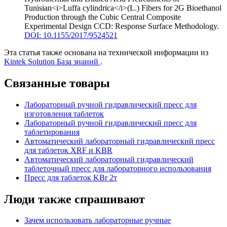
Tunisian<i>Luffa cylindrica</i>(L.) Fibers for 2G Bioethanol
Production through the Cubic Central Composite
Experimental Design CCD: Response Surface Methodology
.
DOI: 10.1155/2017/9524521
Эта статья также основана на технической информации из
Kintek Solution База знаний
.
Связанные товары
Лабораторный ручной гидравлический пресс для
изготовления таблеток
Лабораторный ручной гидравлический пресс для
таблетирования
Автоматический лабораторный гидравлический пресс
для таблеток XRF и KBR
Автоматический лабораторный гидравлический
таблеточный пресс для лабораторного использования
Пресс для таблеток KBr 2т
Люди также спрашивают
Зачем использовать лабораторные ручные