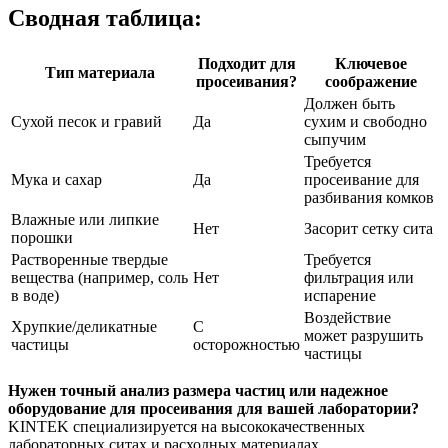
Сводная таблица:
Подходит для
Ключевое
Тип материала
просеивания?
соображение
Должен быть
Сухой песок и гравий
Да
сухим и свободно
сыпучим
Требуется
Мука и сахар
Да
просеивание для
разбивания комков
Влажные или липкие
Нет
Засорит сетку сита
порошки
Растворенные твердые
Требуется
вещества (например, соль
Нет
фильтрация или
в воде)
испарение
Воздействие
Хрупкие/деликатные
С
может разрушить
частицы
осторожностью
частицы
Нужен точный анализ размера частиц или надежное
оборудование для просеивания для вашей лаборатории?
KINTEK специализируется на высококачественных
лабораторных ситах и расходных материалах,