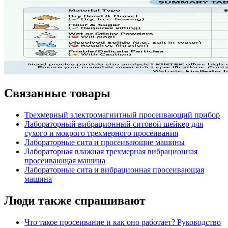
Связанные товары
Трехмерный электромагнитный просеивающий прибор
Лабораторный вибрационный ситовой шейкер для
сухого и мокрого трехмерного просеивания
Лабораторные сита и просеивающие машины
Лабораторная влажная трехмерная вибрационная
просеивающая машина
Лабораторные сита и вибрационная просеивающая
машина
Люди также спрашивают
Что такое просеивание и как оно работает? Руководство