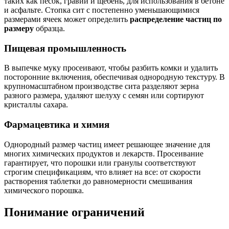
таких как песок, гравий и щебень, для использования в бетоне
и асфальте. Стопка сит с постепенно уменьшающимися
размерами ячеек может определить
распределение частиц по
размеру
образца.
Пищевая промышленность
В выпечке муку просеивают, чтобы разбить комки и удалить
посторонние включения, обеспечивая однородную текстуру. В
крупномасштабном производстве сита разделяют зерна
разного размера, удаляют шелуху с семян или сортируют
кристаллы сахара.
Фармацевтика и химия
Однородный размер частиц имеет решающее значение для
многих химических продуктов и лекарств. Просеивание
гарантирует, что порошки или гранулы соответствуют
строгим спецификациям, что влияет на все: от скорости
растворения таблетки до равномерности смешивания
химического порошка.
Понимание ограничений