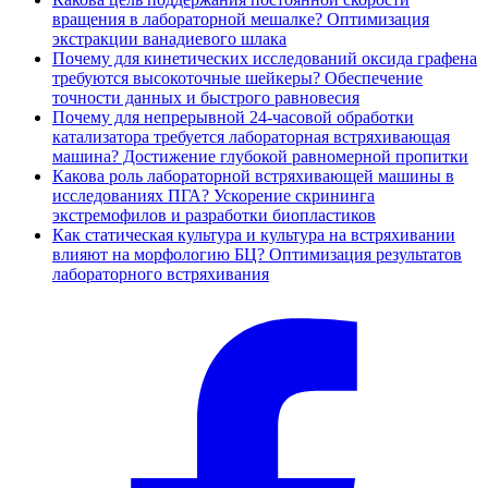
вращения в лабораторной мешалке? Оптимизация
экстракции ванадиевого шлака
Почему для кинетических исследований оксида графена
требуются высокоточные шейкеры? Обеспечение
точности данных и быстрого равновесия
Почему для непрерывной 24-часовой обработки
катализатора требуется лабораторная встряхивающая
машина? Достижение глубокой равномерной пропитки
Какова роль лабораторной встряхивающей машины в
исследованиях ПГА? Ускорение скрининга
экстремофилов и разработки биопластиков
Как статическая культура и культура на встряхивании
влияют на морфологию БЦ? Оптимизация результатов
лабораторного встряхивания