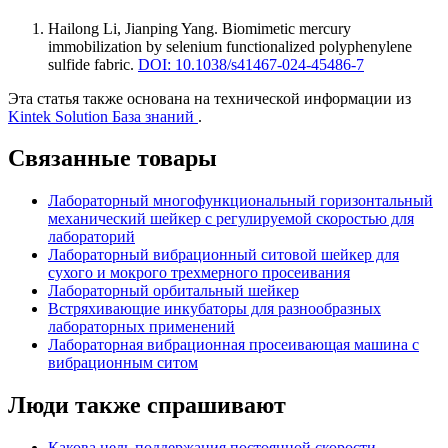
Hailong Li, Jianping Yang
.
Biomimetic mercury
immobilization by selenium functionalized polyphenylene
sulfide fabric
.
DOI: 10.1038/s41467-024-45486-7
Эта статья также основана на технической информации из
Kintek Solution База знаний
.
Связанные товары
Лабораторный многофункциональный горизонтальный
механический шейкер с регулируемой скоростью для
лабораторий
Лабораторный вибрационный ситовой шейкер для
сухого и мокрого трехмерного просеивания
Лабораторный орбитальный шейкер
Встряхивающие инкубаторы для разнообразных
лабораторных применений
Лабораторная вибрационная просеивающая машина с
вибрационным ситом
Люди также спрашивают
Какова цель поддержания постоянной скорости